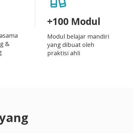
+100 Modul
jasama
Modul belajar mandiri
ng &
yang dibuat oleh
g
praktisi ahli
 yang