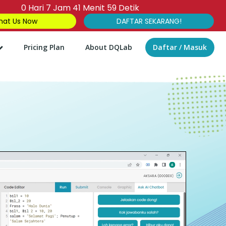
0
Hari
7
Jam
41
Menit
58
Detik
at Us Now
DAFTAR SEKARANG!
Pricing Plan
About DQLab
Daftar / Masuk