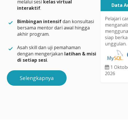
melalui sesi
kelas virtual
Data A
interaktif
.
Pelajari c
Bimbingan intensif
dan konsultasi
menganalis
bersama mentor dari awal hingga
menggunak
akhir program.
siap berkar
unggulan.
Asah skill dan uji pemahaman
dengan mengerjakan
latihan & misi
di setiap sesi
.
1 Oktob
2026
Selengkapnya