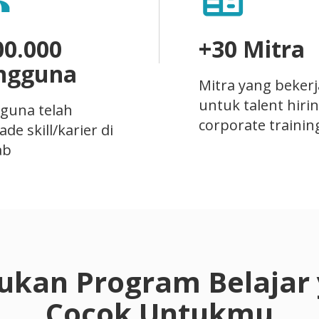
00.000
+30 Mitra
ngguna
Mitra yang beker
untuk talent hiri
guna telah
corporate trainin
de skill/karier di
ab
kan Program Belajar
Cocok Untukmu