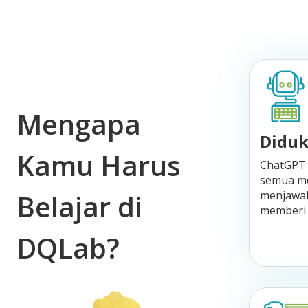
Mengapa
Diduk
Kamu Harus
ChatGPT 
semua m
Belajar di
menjawab
memberi s
DQLab?