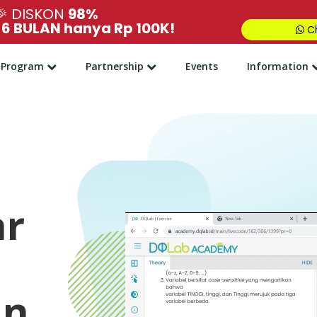
🎉
DISKON
98%
,
6 BULAN hanya Rp 100K!
Ch
Program
Partnership
Events
Information
ar
an