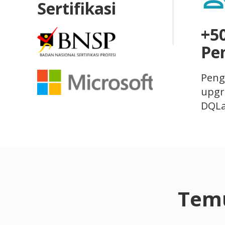
Sertifikasi
+5
Pe
Peng
upgra
DQL
Temu