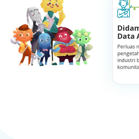
Didam
Data 
Perluas 
pengetah
industri
komunita