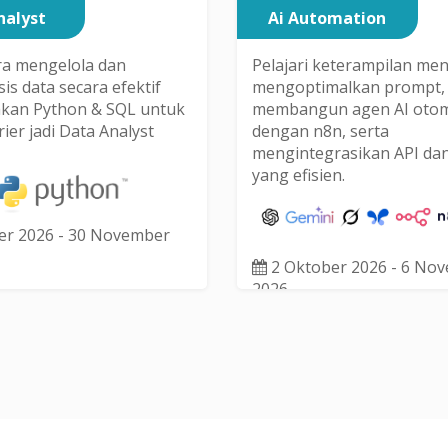
nalyst
Ai Automation
ara mengelola dan
Pelajari keterampilan men
is data secara efektif
mengoptimalkan prompt,
an Python & SQL untuk
membangun agen AI otom
ier jadi Data Analyst
dengan n8n, serta
mengintegrasikan API da
yang efisien.
er 2026 - 30 November
2 Oktober 2026 - 6 No
2026