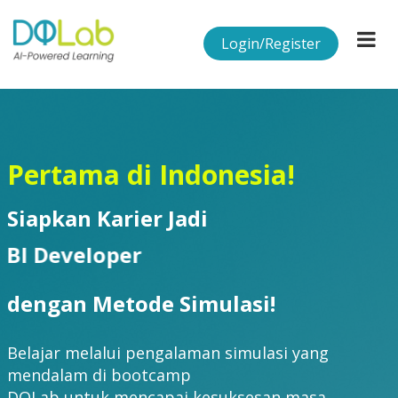
Login/Register
Pertama di Indonesia!
Siapkan Karier Jadi
AI Developer
Data Analyst
Data Scientist
Data Engineer
BI Developer
dengan Metode Simulasi!
Belajar melalui pengalaman simulasi yang
mendalam di bootcamp
DQLab untuk mencapai kesuksesan masa