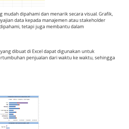
 mudah dipahami dan menarik secara visual. Grafik,
nyajian data kepada manajemen atau stakeholder
h dipahami, tetapi juga membantu dalam
 yang dibuat di Excel dapat digunakan untuk
ertumbuhan penjualan dari waktu ke waktu, sehingga