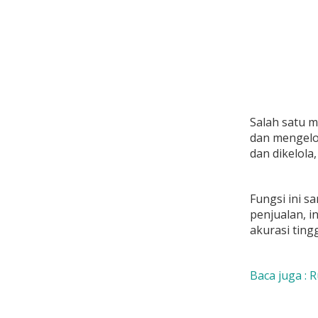
Salah satu 
dan mengelol
dan dikelola
Fungsi ini s
penjualan, 
akurasi ting
Baca juga : 