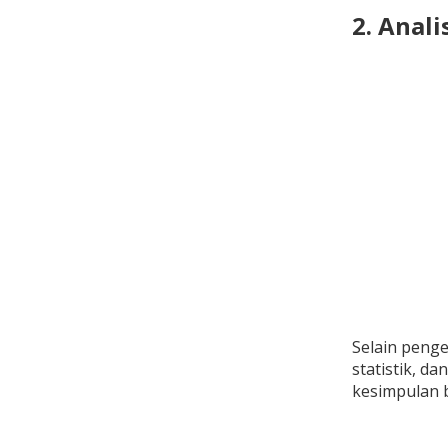
2. Anali
Selain pengel
statistik, d
kesimpulan b