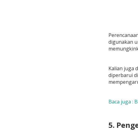
Perencanaan 
digunakan u
memungkinka
Kalian juga
diperbarui d
mempengaruhi
Baca juga : 
5. Peng