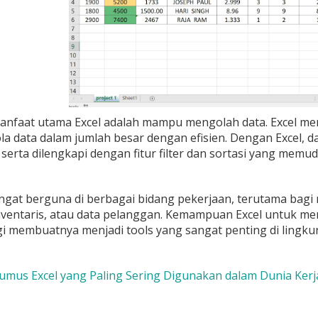
manfaat utama Excel adalah mampu mengolah data. Excel m
a data dalam jumlah besar dengan efisien. Dengan Excel, d
, serta dilengkapi dengan fitur filter dan sortasi yang memu
angat berguna di berbagai bidang pekerjaan, terutama bagi
inventaris, atau data pelanggan. Kemampuan Excel untuk m
gi membuatnya menjadi tools yang sangat penting di lingk
Rumus Excel yang Paling Sering Digunakan dalam Dunia Kerj