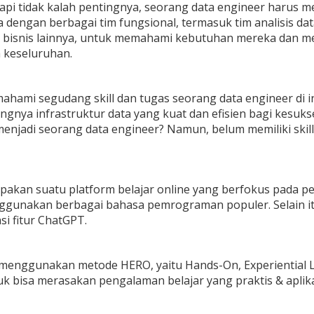
tapi tidak kalah pentingnya, seorang data engineer harus m
a dengan berbagai tim fungsional, termasuk tim analisis 
 bisnis lainnya, untuk memahami kebutuhan mereka dan me
a keseluruhan.
ami segudang skill dan tugas seorang data engineer di i
ngnya infrastruktur data yang kuat dan efisien bagi kesuks
 menjadi seorang data engineer? Namun, belum memiliki sk
akan suatu platform belajar online yang berfokus pada penge
gunakan berbagai bahasa pemrograman populer. Selain i
i fitur ChatGPT.
menggunakan metode HERO, yaitu Hands-On, Experiential 
k bisa merasakan pengalaman belajar yang praktis & aplika