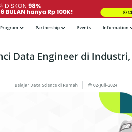
🎉
DISKON
98%
,
6 BULAN hanya Rp 100K!
Ch
Program
Partnership
Events
Information
unci Data Engineer di Industri,
Belajar Data Science di Rumah
02-Juli-2024