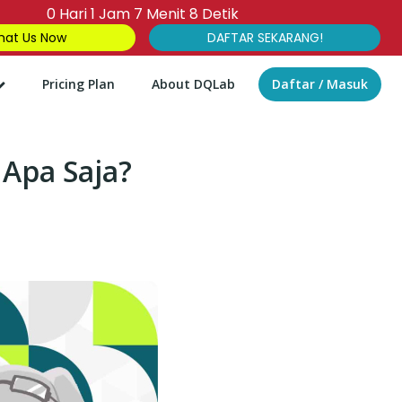
0
Hari
1
Jam
7
Menit
7
Detik
at Us Now
DAFTAR SEKARANG!
Pricing Plan
About DQLab
Daftar / Masuk
 Apa Saja?