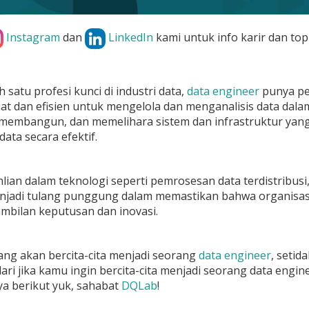
Instagram
dan
LinkedIn
kami untuk info karir dan top
 satu profesi kunci di industri data,
data engineer
punya pe
at dan efisien untuk mengelola dan menganalisis data dal
membangun, dan memelihara sistem dan infrastruktur ya
ata secara efektif.
ian dalam teknologi seperti pemrosesan data terdistribusi,
jadi tulang punggung dalam memastikan bahwa organisas
mbilan keputusan dan inovasi.
ng akan bercita-cita menjadi seorang
data engineer
, setid
ari jika kamu ingin bercita-cita menjadi seorang data engine
a berikut yuk, sahabat
DQLab
!