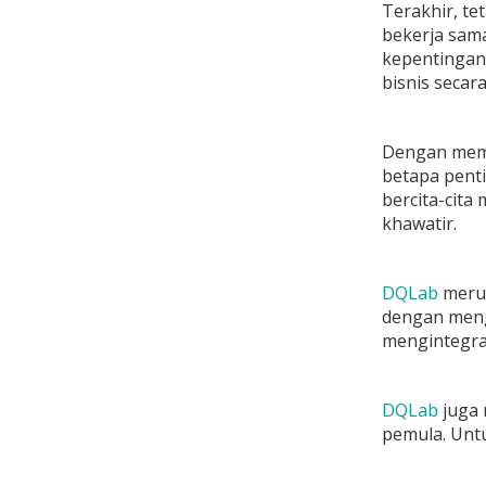
Terakhir, te
bekerja sam
kepentingan
bisnis secar
Dengan memah
betapa penti
bercita-cita
khawatir.
DQLab
merup
dengan meng
mengintegras
DQLab
juga 
pemula. Untu