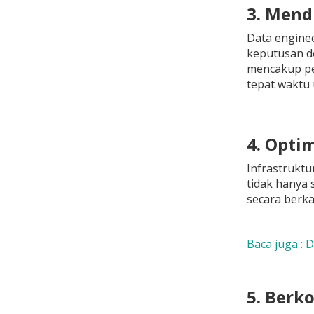
3. Mend
Data enginee
keputusan de
mencakup pen
tepat waktu
4. Opti
Infrastruktu
tidak hanya 
secara berka
Baca juga : 
5. Berk