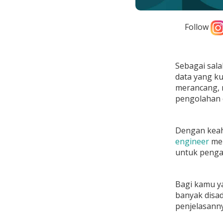
Follow
Sebagai salah
data yang ku
merancang, 
pengolahan d
Dengan keahl
engineer
men
untuk penga
Bagi kamu ya
banyak disad
penjelasanny