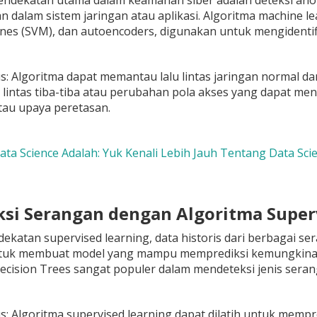
endekatan utama dalam keamanan siber adalah deteksi anoma
 dalam sistem jaringan atau aplikasi. Algoritma machine le
nes (SVM), dan autoencoders, digunakan untuk mengidentifik
: Algoritma dapat memantau lalu lintas jaringan normal dan
u lintas tiba-tiba atau perubahan pola akses yang dapat m
atau upaya peretasan.
Data Science Adalah: Yuk Kenali Lebih Jauh Tentang Data Scie
iksi Serangan dengan Algoritma Super
katan supervised learning, data historis dari berbagai ser
untuk membuat model yang mampu memprediksi kemungkinan
ecision Trees sangat populer dalam mendeteksi jenis serang
: Algoritma supervised learning dapat dilatih untuk mem