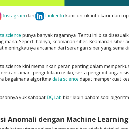
Instagram
dan
LinkedIn
kami untuk info karir dan top
ta science
punya banyak ragamnya. Tentu ini bisa disesuai
 mana. Seperti halnya, keamanan siber. Keamanan siber adala
gat meningkatnya ancaman dari serangan siber yang semaki
ata science kini memainkan peran penting dalam memperku
ensi ancaman, pengelolaan risiko, serta pengembangan sis
ra bagaimana algoritma
data science
dapat memperkuat kea
lasannya yuk sahabat
DQLab
biar lebih paham soal algorit
ksi Anomali dengan Machine Learning