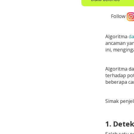
Follow
Algoritma
da
ancaman yang
ini, mengin
Algoritma d
terhadap pot
beberapa ca
Simak penje
1. Dete