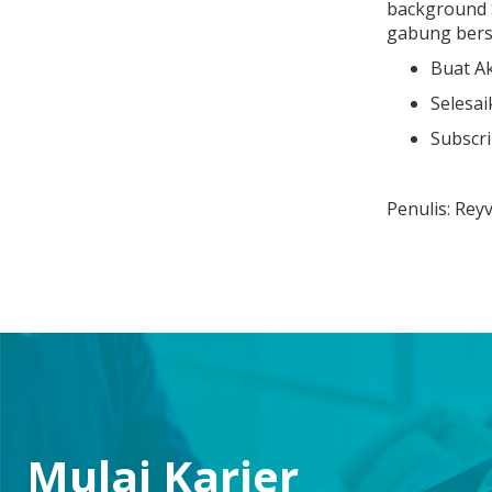
background S
gabung ber
Buat Ak
Selesai
Subscr
Penulis: Rey
Mulai Karier