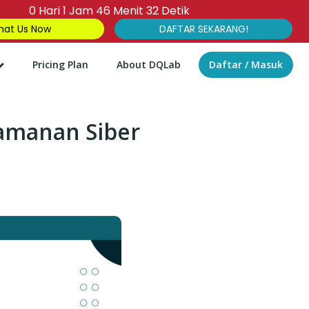
0
Hari
1
Jam
46
Menit
31
Detik
at Us Now
DAFTAR SEKARANG!
Pricing Plan
About DQLab
Daftar / Masuk
eamanan Siber