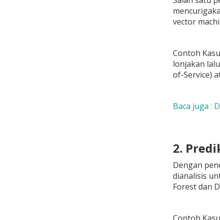
Salah satu p
mencurigakan
vector machi
Contoh Kasus
lonjakan lal
of-Service) 
Baca juga : 
2. Pred
Dengan pende
dianalisis 
Forest dan D
Contoh Kasus