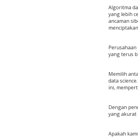
Algoritma d
yang lebih c
ancaman sibe
menciptakan
Perusahaan 
yang terus 
Memilih anta
data science
ini, memper
Dengan pend
yang akurat 
Apakah kamu 