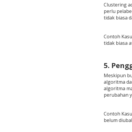
Clustering 
perlu pelabe
tidak biasa 
Contoh Kasu
tidak biasa 
5. Peng
Meskipun buk
algoritma d
algoritma ma
perubahan ya
Contoh Kasus
belum diubah