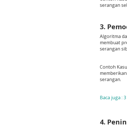
serangan se
3. Pemo
Algoritma d
membuat pre
serangan sib
Contoh Kasus
memberikan 
serangan.
Baca juga : 
4. Peni