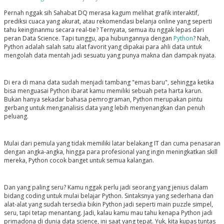
Pernah nggak sih Sahabat DQ merasa kagum melihat grafik interaktif,
prediksi cuaca yang akurat, atau rekomendasi belanja online yang seperti
tahu keinginanmu secara real-tie? Ternyata, semua itu nggak lepas dari
peran Data Science. Tapi tunggu, apa hubungannya dengan
Python
? Nah,
Python adalah salah satu alat favorit yang dipakai para ahli data untuk
mengolah data mentah jadi sesuatu yang punya makna dan dampak nyata.
Di era di mana data sudah menjadi tambang "emas baru", sehingga ketika
bisa menguasai Python ibarat kamu memiliki sebuah peta harta karun.
Bukan hanya sekadar bahasa pemrograman, Python merupakan pintu
gerbang untuk menganalisis data yang lebih menyenangkan dan penuh
peluang.
Mulai dari pemula yang tidak memiliki latar belakang IT dan cuma penasaran
dengan angka-angka, hingga para profesional yang ingin meningkatkan skill
mereka, Python cocok banget untuk semua kalangan.
Dan yang paling seru? Kamu nggak perlu jadi seorang yang jenius dalam
bidang coding untuk mulai belajar Python. Sintaksnya yang sederhana dan
alat-alat yang sudah tersedia bikin Python jadi seperti main puzzle simpel,
seru, tapi tetap menantang. Jadi, kalau kamu mau tahu kenapa Python jadi
primadona di dunia data science, ini saat yang tepat. Yuk, kita kupas tuntas