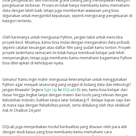
total pengeluaran, lalu membuat grafik batang yang menunjukkan kategori
pengeluaran terbesar. Proses ini tidak hanya membantu kamu memahami
data dengan lebih baik, tetapi juga memberikan wawasan yang bisa
digunakan untuk mengambil keputusan, seperti mengurangi pengeluaran di
kategori tertentu.
Oleh karenanya untuk menguasai Python, jangan takut untuk mencoba
proyek kecil. Misalnya, kamu bisa mulai dengan menganalisis data pribadi,
seperti catatan keuangan atau daftar film yang sudah kamu tonton. Proyek-
proyek sederhana semacam ini tidak hanya membuat belajar jadi lebih
menyenangkan, tetapi juga membantu kamu memahami bagaimana Python
bisa diterapkan di kehidupan nyata.
Gimana? Kamu ingin mahir menguasai keterampilan untuk menggunakan
Python agar menjadi seseorang yang unggul di bidang data dan teknologi?
Jangan khawatir! Segera
Sign Up
ke
DQLab
! Di sini, kamu bisa belajar dari
dasar hingga tingkat lanjut dengan materi dan tools yang relevan dengan
kebutuhan industri, bahkan tanpa latar belakang IT. Belajar kapan saja dan
di mana saja dengan fleksibilitas penuh, serta didukung oleh fitur eksklusif
Ask AI Chatbot 24 jam!
DQLab juga menyediakan modul berkualitas yang disusun oleh para ahli
dengan studi kasus yang bisa membantu kamu memahami cara