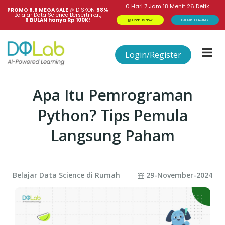
0
Hari
7
Jam
18
Menit
26
Detik
PROMO 8.8 MEGA SALE 
🎉
DISKON
98%
Belajar Data Science Bersertifikat,
6 BULAN hanya Rp 100K!
Chat Us Now
DAFTAR SEKARANG!
Login/Register
Apa Itu Pemrograman
Python? Tips Pemula
Langsung Paham
Belajar Data Science di Rumah
29-November-2024