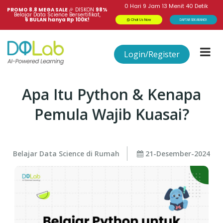
0
Hari
9
Jam
13
Menit
40
Detik
PROMO 8.8 MEGA SALE 
🎉
DISKON
98%
Belajar Data Science Bersertifikat,
6 BULAN hanya Rp 100K!
Chat Us Now
DAFTAR SEKARANG!
Login/Register
Apa Itu Python & Kenapa
Pemula Wajib Kuasai?
Belajar Data Science di Rumah
21-Desember-2024