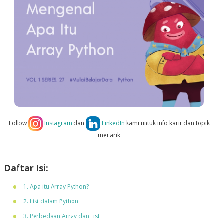
Follow
Instagram
dan
LinkedIn
kami untuk info karir dan topik
menarik
Daftar Isi:
1. Apa itu Array Python?
2. List dalam Python
3. Perbedaan Array dan List