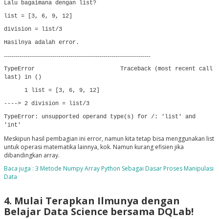
Lalu bagaimana dengan list?
list = [3, 6, 9, 12]
division = list/3
Hasilnya adalah error.
---------------------------------------------------------------------------
TypeError Traceback (most recent call
last) in ()
1 list = [3, 6, 9, 12]
----> 2 division = list/3
TypeError: unsupported operand type(s) for /: 'list' and
'int'
Meskipun hasil pembagian ini error, namun kita tetap bisa menggunakan list
untuk operasi matematika lainnya, kok. Namun kurang efisien jika
dibandingkan array.
Baca juga : 3 Metode Numpy Array Python Sebagai Dasar Proses Manipulasi
Data
4. Mulai Terapkan Ilmunya dengan
Belajar Data Science bersama DQLab!