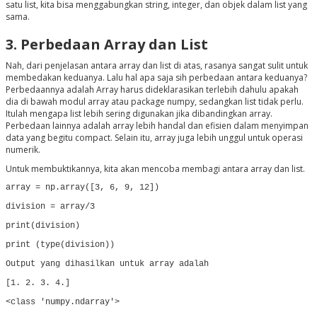
satu list, kita bisa menggabungkan string, integer, dan objek dalam list yang
sama.
3. Perbedaan Array dan List
Nah, dari penjelasan antara array dan list di atas, rasanya sangat sulit untuk
membedakan keduanya. Lalu hal apa saja sih perbedaan antara keduanya?
Perbedaannya adalah Array harus dideklarasikan terlebih dahulu apakah
dia di bawah modul array atau package numpy, sedangkan list tidak perlu.
Itulah mengapa list lebih sering digunakan jika dibandingkan array.
Perbedaan lainnya adalah array lebih handal dan efisien dalam menyimpan
data yang begitu compact. Selain itu, array juga lebih unggul untuk operasi
numerik.
Untuk membuktikannya, kita akan mencoba membagi antara array dan list.
array = np.array([3, 6, 9, 12])
division = array/3
print(division)
print (type(division))
Output yang dihasilkan untuk array adalah
[1. 2. 3. 4.]
<class 'numpy.ndarray'>