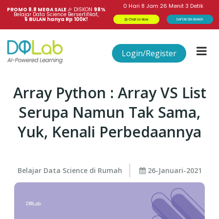
0
Hari
8
Jam
26
Menit
3
Detik
PROMO 8.8 MEGA SALE 
🎉
DISKON
98%
Belajar Data Science Bersertifikat,
6 BULAN hanya Rp 100K!
Chat Us Now
DAFTAR SEKARANG!
Login/Register
Array Python : Array VS List
Serupa Namun Tak Sama,
Yuk, Kenali Perbedaannya
Belajar Data Science di Rumah
26-Januari-2021