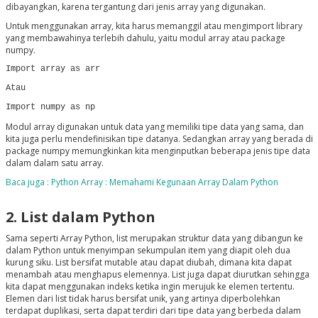
dibayangkan, karena tergantung dari jenis array yang digunakan.
Untuk menggunakan array, kita harus memanggil atau mengimport library
yang membawahinya terlebih dahulu, yaitu modul array atau package
numpy.
Import array as arr
Atau
Import numpy as np
Modul array digunakan untuk data yang memiliki tipe data yang sama, dan
kita juga perlu mendefinisikan tipe datanya. Sedangkan array yang berada di
package numpy memungkinkan kita menginputkan beberapa jenis tipe data
dalam dalam satu array.
Baca juga : Python Array : Memahami Kegunaan Array Dalam Python
2. List dalam Python
Sama seperti Array Python, list merupakan struktur data yang dibangun ke
dalam Python untuk menyimpan sekumpulan item yang diapit oleh dua
kurung siku. List bersifat mutable atau dapat diubah, dimana kita dapat
menambah atau menghapus elemennya. List juga dapat diurutkan sehingga
kita dapat menggunakan indeks ketika ingin merujuk ke elemen tertentu.
Elemen dari list tidak harus bersifat unik, yang artinya diperbolehkan
terdapat duplikasi, serta dapat terdiri dari tipe data yang berbeda dalam