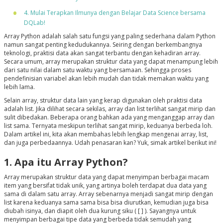
4. Mulai Terapkan Ilmunya dengan Belajar Data Science bersama
DQLab!
Array Python adalah salah satu fungsi yang paling sederhana dalam Python
namun sangat penting kedudukannya. Seiring dengan berkembangnya
teknologi, praktisi data akan sangat terbantu dengan kehadiran array.
Secara umum, array merupakan struktur data yang dapat menampung lebih
dari satu nilai dalam satu waktu yang bersamaan. Sehingga proses
pendefinisian variabel akan lebih mudah dan tidak memakan waktu yang
lebih lama.
Selain array, struktur data lain yang kerap digunakan oleh praktisi data
adalah list. Jika dilihat secara sekilas, array dan list terlihat sangat mirip dan
sulit dibedakan. Beberapa orang bahkan ada yang menganggap array dan
list sama. Ternyata meskipun terlihat sangat mirip, keduanya berbeda loh.
Dalam artikel ini, kita akan membahas lebih lengkap mengenai array, list,
dan juga perbedaannya. Udah penasaran kan? Yuk, simak artikel berikut ini!
1. Apa itu Array Python?
Array merupakan struktur data yang dapat menyimpan berbagai macam
item yang bersifat tidak unik, yang artinya boleh terdapat dua data yang
sama di dalam satu array. Array sebenarnya menjadi sangat mirip dengan
list karena keduanya sama sama bisa bisa diurutkan, kemudian juga bisa
diubah isinya, dan diapit oleh dua kurung siku ( [ ] ). Sayangnya untuk
menyimpan berbagai tipe data yang berbeda tidak semudah yang