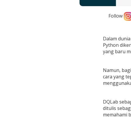
Follow
Dalam dunia
Python diken
yang baru m
Namun, bagi
cara yang t
menggunakan
DQLab sebaga
ditulis seba
memahami be