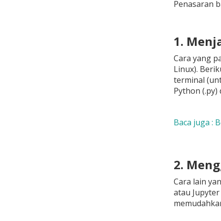
Penasaran b
1. Menj
Cara yang pa
Linux). Beri
terminal (un
Python (.py) 
Baca juga : 
2. Meng
Cara lain ya
atau Jupyter
memudahkan