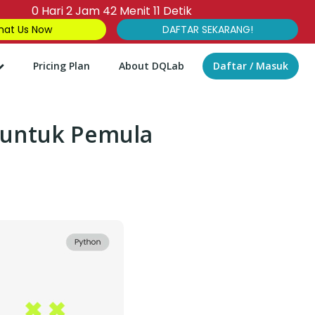
0
Hari
2
Jam
42
Menit
10
Detik
at Us Now
DAFTAR SEKARANG!
Pricing Plan
About DQLab
Daftar / Masuk
 untuk Pemula