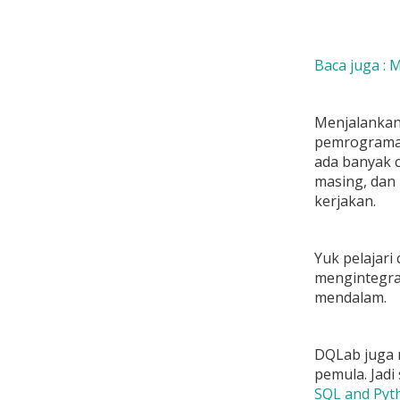
Baca juga :
Menjalankan
pemrograman 
ada banyak 
masing, dan
kerjakan.
Yuk pelajari
mengintegra
mendalam.
DQLab juga 
pemula. Jadi
SQL and Pyt