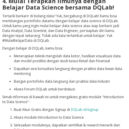
4. Mulai Terapkan Ilmunya dengan
Belajar Data Science bersama DQLab!
Tertarik berkarir di bidang data? Yuk, bergabung di DQLab! Kamu bisa
membangun portofolio datamu dengan belajar data science di DQLab.
Untuk kamu yang ingin mulai belajar data science atau siap berkarir jadi
Data Analyst, Data Scientist, dan Data Engineer, persiapkan diri kamu
dengan tepat sekarang. Tidak ada kata terlambat untuk belajar. Yuk
#MulaiBelajarData di DQLab.
Dengan belajar di DQLab, kamu bisa:
Menerapkan teknik mengolah data kotor, hasilkan visualisasi data
dan model prediksi dengan studi kasus Retail dan Finansial
Dapatkan sesi konsultasi langsung dengan praktisi data lewat data
mentoring
Bangun portofolio data langsung dari praktisi data Industri
Akses Forum DQLab untuk berdiskusi.
Simak informasi di bawah ini untuk mengakses gratis module "Introduction
to Data Science":
Buat Akun Gratis dengan Signup di
DQLab.id/signup
Akses module Introduction to Data Science
Selesaikan modulenya, dapatkan sertifikat & reward menarik dari