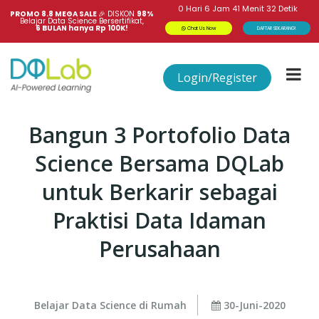
0
Hari
6
Jam
41
Menit
32
Detik
PROMO 8.8 MEGA SALE 
🎉
DISKON
98%
Belajar Data Science Bersertifikat,
6 BULAN hanya Rp 100K!
Chat Us Now
DAFTAR SEKARANG!
Login/Register
Bangun 3 Portofolio Data
Science Bersama DQLab
untuk Berkarir sebagai
Praktisi Data Idaman
Perusahaan
Belajar Data Science di Rumah
30-Juni-2020