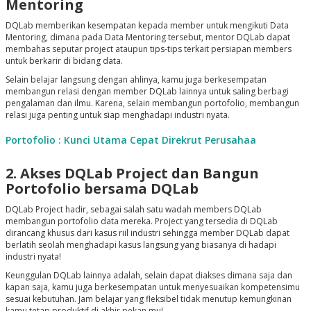
Mentoring
DQLab memberikan kesempatan kepada member untuk mengikuti Data
Mentoring, dimana pada Data Mentoring tersebut, mentor DQLab dapat
membahas seputar project ataupun tips-tips terkait persiapan members
untuk berkarir di bidang data.
Selain belajar langsung dengan ahlinya, kamu juga berkesempatan
membangun relasi dengan member DQLab lainnya untuk saling berbagi
pengalaman dan ilmu. Karena, selain membangun portofolio, membangun
relasi juga penting untuk siap menghadapi industri nyata.
Portofolio : Kunci Utama Cepat Direkrut Perusahaa
2. Akses DQLab Project dan Bangun
Portofolio bersama DQLab
DQLab Project hadir, sebagai salah satu wadah members DQLab
membangun portofolio data mereka. Project yang tersedia di DQLab
dirancang khusus dari kasus riil industri sehingga member DQLab dapat
berlatih seolah menghadapi kasus langsung yang biasanya di hadapi
industri nyata!
Keunggulan DQLab lainnya adalah, selain dapat diakses dimana saja dan
kapan saja, kamu juga berkesempatan untuk menyesuaikan kompetensimu
sesuai kebutuhan. Jam belajar yang fleksibel tidak menutup kemungkinan
kamu tetap produktif di akhir pekan mu!