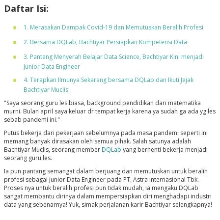
Daftar Isi:
1. Merasakan Dampak Covid-19 dan Memutuskan Beralih Profesi
2. Bersama DQLab, Bachtiyar Persiapkan Kompetensi Data
3. Pantang Menyerah Belajar Data Science, Bachtiyar Kini menjadi
Junior Data Engineer
4. Terapkan Ilmunya Sekarang bersama DQLab dan Ikuti Jejak
Bachtiyar Muclis
"Saya seorang guru les biasa, background pendidikan dari matematika
murni. Bulan april saya keluar dr tempat kerja karena ya sudah ga ada yg les
sebab pandemi ini."
Putus bekerja dari pekerjaan sebelumnya pada masa pandemi seperti ini
memang banyak dirasakan oleh semua pihak. Salah satunya adalah
Bachtiyar Muclis, seorang member
DQLab
yang berhenti bekerja menjadi
seorang guru les.
Ia pun pantang semangat dalam berjuang dan memutuskan untuk beralih
profesi sebagai junior Data Engineer pada PT. Astra Internasional Tbk.
Proses nya untuk beralih profesi pun tidak mudah, ia mengaku DQLab
sangat membantu dirinya dalam mempersiapkan diri menghadapi industri
data yang sebenarnya! Yuk, simak perjalanan karir Bachtiyar selengkapnya!