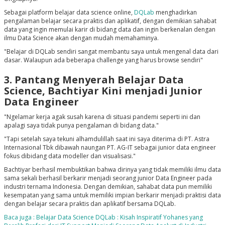
Sebagai platform belajar data science online,
DQLab
menghadirkan
pengalaman belajar secara praktis dan aplikatif, dengan demikian sahabat
data yang ingin memulai karir di bidang data dan ingin berkenalan dengan
ilmu Data Science akan dengan mudah memahaminya.
"Belajar di DQLab sendiri sangat membantu saya untuk mengenal data dari
dasar. Walaupun ada beberapa challenge yang harus browse sendiri"
3. Pantang Menyerah Belajar Data
Science, Bachtiyar Kini menjadi Junior
Data Engineer
"Ngelamar kerja agak susah karena di situasi pandemi seperti ini dan
apalagi saya tidak punya pengalaman di bidang data."
"Tapi setelah saya tekuni alhamdulillah saat ini saya diterima di PT. Astra
Internasional Tbk dibawah naungan PT. AG-IT sebagai junior data engineer
fokus dibidang data modeller dan visualisasi."
Bachtiyar berhasil membuktikan bahwa dirinya yang tidak memiliki ilmu data
sama sekali berhasil berkarir menjadi seorang junior Data Engineer pada
industri ternama Indonesia. Dengan demikian, sahabat data pun memiliki
kesempatan yang sama untuk memiliki impian berkarir menjadi praktisi data
dengan belajar secara praktis dan aplikatif bersama DQLab.
Baca juga : Belajar Data Science DQLab : Kisah Inspiratif Yohanes yang