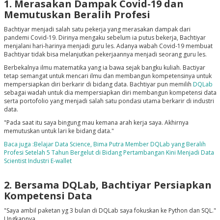
1. Merasakan Dampak Covid-19 dan
Memutuskan Beralih Profesi
Bachtiyar menjadi salah satu pekerja yang merasakan dampak dari
pandemi Covid-19. Dirinya mengaku sebelum ia putus bekerja, Bachtiyar
menjalani hari-harinya menjadi guru les. Adanya wabah Covid-19 membuat
Bachtiyar tidak bisa melanjutkan pekerjaannya menjadi seorang guru les.
Berbekalnya ilmu matematika yang ia bawa sejak bangku kuliah. Bactiyar
tetap semangat untuk mencari ilmu dan membangun kompetensinya untuk
mempersiapkan diri berkarir di bidang data. Bachtiyar pun memilih
DQLab
sebagai wadah untuk dia mempersiapkan diri membangun kompetensi data
serta portofolio yang menjadi salah satu pondasi utama berkarir di industri
data.
"Pada saat itu saya bingung mau kemana arah kerja saya. Akhirnya
memutuskan untuk lari ke bidang data."
Baca juga :Belajar Data Science, Bima Putra Member DQLab yang Beralih
Profesi Setelah 5 Tahun Bergelut di Bidang Pertambangan Kini Menjadi Data
Scientist Industri E-wallet
2. Bersama DQLab, Bachtiyar Persiapkan
Kompetensi Data
"Saya ambil paketan yg 3 bulan di DQLab saya fokuskan ke Python dan SQL."
Ungkapnya.