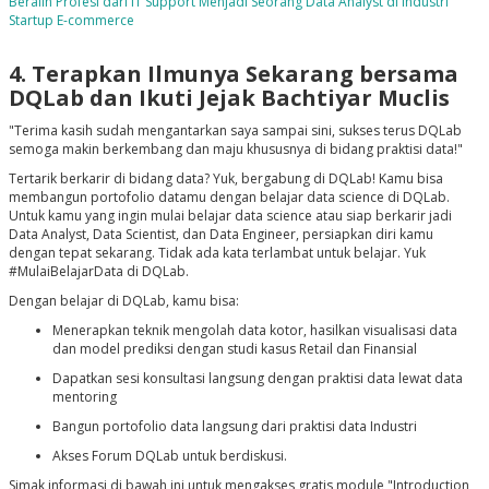
Beralih Profesi dari IT Support Menjadi Seorang Data Analyst di Industri
Startup E-commerce
4. Terapkan Ilmunya Sekarang bersama
DQLab dan Ikuti Jejak Bachtiyar Muclis
"Terima kasih sudah mengantarkan saya sampai sini, sukses terus DQLab
semoga makin berkembang dan maju khususnya di bidang praktisi data!"
Tertarik berkarir di bidang data? Yuk, bergabung di DQLab! Kamu bisa
membangun portofolio datamu dengan belajar data science di DQLab.
Untuk kamu yang ingin mulai belajar data science atau siap berkarir jadi
Data Analyst, Data Scientist, dan Data Engineer, persiapkan diri kamu
dengan tepat sekarang. Tidak ada kata terlambat untuk belajar. Yuk
#MulaiBelajarData di DQLab.
Dengan belajar di DQLab, kamu bisa:
Menerapkan teknik mengolah data kotor, hasilkan visualisasi data
dan model prediksi dengan studi kasus Retail dan Finansial
Dapatkan sesi konsultasi langsung dengan praktisi data lewat data
mentoring
Bangun portofolio data langsung dari praktisi data Industri
Akses Forum DQLab untuk berdiskusi.
Simak informasi di bawah ini untuk mengakses gratis module "Introduction