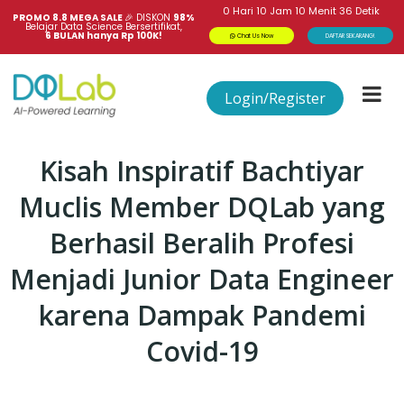
0
Hari
10
Jam
10
Menit
36
Detik
PROMO 8.8 MEGA SALE 
🎉
DISKON
98%
Belajar Data Science Bersertifikat,
6 BULAN hanya Rp 100K!
Chat Us Now
DAFTAR SEKARANG!
Login/Register
Kisah Inspiratif Bachtiyar
Muclis Member DQLab yang
Berhasil Beralih Profesi
Menjadi Junior Data Engineer
karena Dampak Pandemi
Covid-19