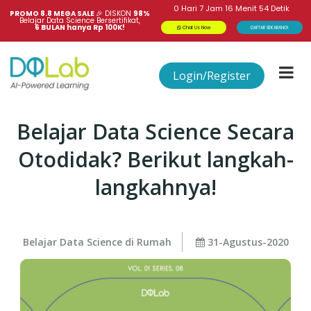
0
Hari
7
Jam
16
Menit
54
Detik
PROMO 8.8 MEGA SALE 
🎉
DISKON
98%
Belajar Data Science Bersertifikat,
6 BULAN hanya Rp 100K!
Chat Us Now
DAFTAR SEKARANG!
Login/Register
Belajar Data Science Secara
Otodidak? Berikut langkah-
langkahnya!
Belajar Data Science di Rumah
31-Agustus-2020