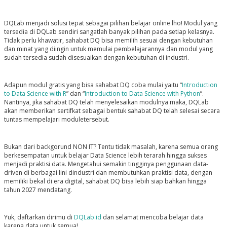
DQLab menjadi solusi tepat sebagai pilihan belajar online lho! Modul yang
tersedia di DQLab sendiri sangatlah banyak pilihan pada setiap kelasnya.
Tidak perlu khawatir, sahabat DQ bisa memilih sesuai dengan kebutuhan
dan minat yang diingin untuk memulai pembelajarannya dan modul yang
sudah tersedia sudah disesuaikan dengan kebutuhan di industri.
Adapun modul gratis yang bisa sahabat DQ coba mulai yaitu “
Introduction
to Data Science with R
” dan “
Introduction to Data Science with Python
”.
Nantinya, jika sahabat DQ telah menyelesaikan modulnya maka, DQLab
akan memberikan sertifkat sebagai bentuk sahabat DQ telah selesai secara
tuntas mempelajari moduletersebut.
Bukan dari backgorund NON IT? Tentu tidak masalah, karena semua orang
berkesempatan untuk belajar Data Science lebih terarah hingga sukses
menjadi praktisi data. Mengetahui semakin tingginya penggunaan data-
driven di berbagai lini dindustri dan membutuhkan praktisi data, dengan
memiliki bekal di era digital, sahabat DQ bisa lebih siap bahkan hingga
tahun 2027 mendatang.
Yuk, daftarkan dirimu di
DQLab.id
dan selamat mencoba belajar data
karena data untuk semua!