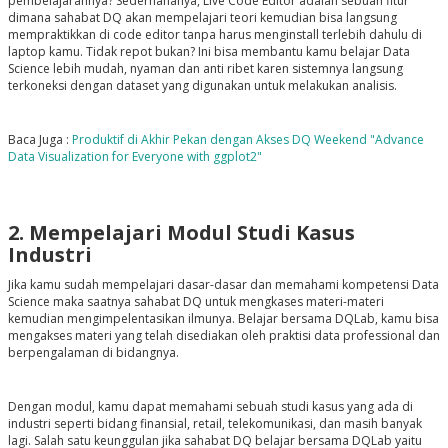
pembelajarannya? Sederhananya, Live Code Editor adalah sebuah fitur
dimana sahabat DQ akan mempelajari teori kemudian bisa langsung
mempraktikkan di
code editor
tanpa harus menginstall terlebih dahulu di
laptop kamu. Tidak repot bukan? Ini bisa membantu kamu belajar Data
Science lebih mudah, nyaman dan anti ribet karen sistemnya langsung
terkoneksi dengan dataset yang digunakan untuk melakukan analisis.
Baca Juga :
Produktif di Akhir Pekan dengan Akses DQ Weekend "Advance
Data Visualization for Everyone with ggplot2"
2. Mempelajari Modul Studi Kasus
Industri
Jika kamu sudah mempelajari dasar-dasar dan memahami kompetensi Data
Science maka saatnya sahabat DQ untuk mengkases materi-materi
kemudian mengimpelentasikan ilmunya. Belajar bersama DQLab, kamu bisa
mengakses materi yang telah disediakan oleh praktisi data professional dan
berpengalaman di bidangnya.
Dengan modul, kamu dapat memahami sebuah studi kasus yang ada di
industri seperti bidang finansial, retail, telekomunikasi, dan masih banyak
lagi. Salah satu keunggulan jika sahabat DQ belajar bersama DQLab yaitu