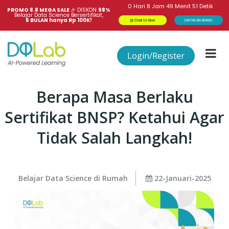
0
Hari
8
Jam
49
Menit
50
Detik
PROMO 8.8 MEGA SALE 
🎉
DISKON
98%
Belajar Data Science Bersertifikat,
6 BULAN hanya Rp 100K!
Chat Us Now
DAFTAR SEKARANG!
Login/Register
Berapa Masa Berlaku
Sertifikat BNSP? Ketahui Agar
Tidak Salah Langkah!
Belajar Data Science di Rumah
22-Januari-2025