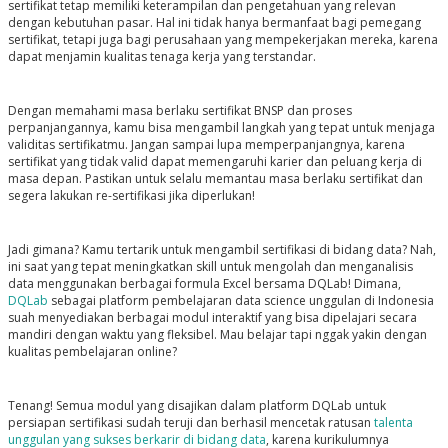
sertifikat tetap memiliki keterampilan dan pengetahuan yang relevan
dengan kebutuhan pasar. Hal ini tidak hanya bermanfaat bagi pemegang
sertifikat, tetapi juga bagi perusahaan yang mempekerjakan mereka, karena
dapat menjamin kualitas tenaga kerja yang terstandar.
Dengan memahami masa berlaku sertifikat BNSP dan proses
perpanjangannya, kamu bisa mengambil langkah yang tepat untuk menjaga
validitas sertifikatmu. Jangan sampai lupa memperpanjangnya, karena
sertifikat yang tidak valid dapat memengaruhi karier dan peluang kerja di
masa depan. Pastikan untuk selalu memantau masa berlaku sertifikat dan
segera lakukan re-sertifikasi jika diperlukan!
Jadi gimana? Kamu tertarik untuk mengambil sertifikasi di bidang data? Nah,
ini saat yang tepat meningkatkan skill untuk mengolah dan menganalisis
data menggunakan berbagai formula Excel bersama DQLab! Dimana,
DQLab
sebagai platform pembelajaran data science unggulan di Indonesia
suah menyediakan berbagai modul interaktif yang bisa dipelajari secara
mandiri dengan waktu yang fleksibel. Mau belajar tapi nggak yakin dengan
kualitas pembelajaran online?
Tenang! Semua modul yang disajikan dalam platform DQLab untuk
persiapan sertifikasi sudah teruji dan berhasil mencetak ratusan
talenta
unggulan yang sukses berkarir di bidang data
, karena kurikulumnya