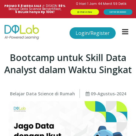
0
Hari
1
Jam
44
Menit
59
Detik
PROMO 8.8 MEGA SALE 
🎉
DISKON
98%
Belajar Data Science Bersertifikat,
6 BULAN hanya Rp 100K!
Chat Us Now
DAFTAR SEKARANG!
Login/Register
Bootcamp untuk Skill Data
Analyst dalam Waktu Singkat
Belajar Data Science di Rumah
09-Agustus-2024