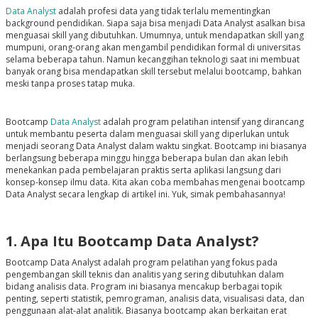
Data Analyst
adalah profesi data yang tidak terlalu mementingkan
background pendidikan. Siapa saja bisa menjadi Data Analyst asalkan bisa
menguasai skill yang dibutuhkan. Umumnya, untuk mendapatkan skill yang
mumpuni, orang-orang akan mengambil pendidikan formal di universitas
selama beberapa tahun. Namun kecanggihan teknologi saat ini membuat
banyak orang bisa mendapatkan skill tersebut melalui bootcamp, bahkan
meski tanpa proses tatap muka.
Bootcamp
Data Analyst
adalah program pelatihan intensif yang dirancang
untuk membantu peserta dalam menguasai skill yang diperlukan untuk
menjadi seorang Data Analyst dalam waktu singkat. Bootcamp ini biasanya
berlangsung beberapa minggu hingga beberapa bulan dan akan lebih
menekankan pada pembelajaran praktis serta aplikasi langsung dari
konsep-konsep ilmu data. Kita akan coba membahas mengenai bootcamp
Data Analyst secara lengkap di artikel ini. Yuk, simak pembahasannya!
1. Apa Itu Bootcamp Data Analyst?
Bootcamp Data Analyst adalah program pelatihan yang fokus pada
pengembangan skill teknis dan analitis yang sering dibutuhkan dalam
bidang analisis data. Program ini biasanya mencakup berbagai topik
penting, seperti statistik, pemrograman, analisis data, visualisasi data, dan
penggunaan alat-alat analitik. Biasanya bootcamp akan berkaitan erat