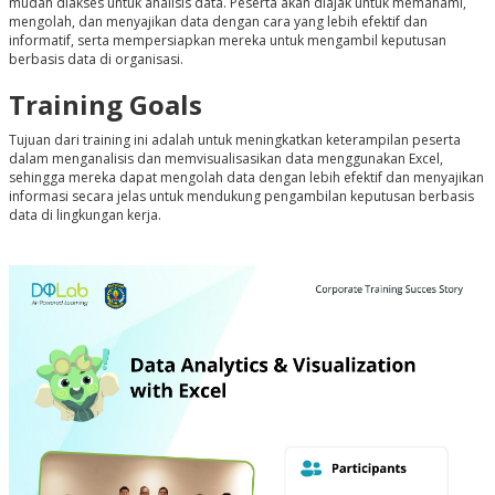
mudah diakses untuk analisis data. Peserta akan diajak untuk memahami,
mengolah, dan menyajikan data dengan cara yang lebih efektif dan
informatif, serta mempersiapkan mereka untuk mengambil keputusan
berbasis data di organisasi.
Training Goals
Tujuan dari training ini adalah untuk meningkatkan keterampilan peserta
dalam menganalisis dan memvisualisasikan data menggunakan Excel,
sehingga mereka dapat mengolah data dengan lebih efektif dan menyajikan
informasi secara jelas untuk mendukung pengambilan keputusan berbasis
data di lingkungan kerja.