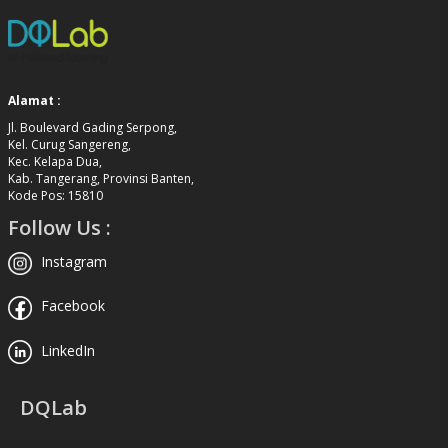
Alamat :
Jl. Boulevard Gading Serpong,
Kel. Curug Sangereng,
Kec. Kelapa Dua,
Kab. Tangerang, Provinsi Banten,
Kode Pos: 15810
Follow Us :
Instagram
Facebook
LinkedIn
DQLab