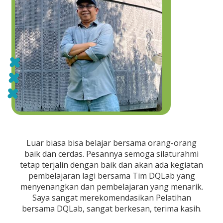
Luar biasa bisa belajar bersama orang-orang
baik dan cerdas. Pesannya semoga silaturahmi
tetap terjalin dengan baik dan akan ada kegiatan
pembelajaran lagi bersama Tim DQLab yang
menyenangkan dan pembelajaran yang menarik.
Saya sangat merekomendasikan Pelatihan
bersama DQLab, sangat berkesan, terima kasih.