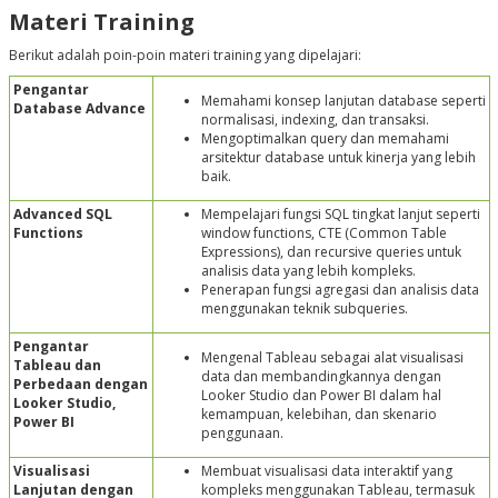
Materi Training
Berikut adalah poin-poin materi training yang dipelajari:
Pengantar
Memahami konsep lanjutan database seperti
Database Advance
normalisasi, indexing, dan transaksi.
Mengoptimalkan query dan memahami
arsitektur database untuk kinerja yang lebih
baik.
Advanced SQL
Mempelajari fungsi SQL tingkat lanjut seperti
Functions
window functions, CTE (Common Table
Expressions), dan recursive queries untuk
analisis data yang lebih kompleks.
Penerapan fungsi agregasi dan analisis data
menggunakan teknik subqueries.
Pengantar
Mengenal Tableau sebagai alat visualisasi
Tableau dan
data dan membandingkannya dengan
Perbedaan dengan
Looker Studio dan Power BI dalam hal
Looker Studio,
kemampuan, kelebihan, dan skenario
Power BI
penggunaan.
Visualisasi
Membuat visualisasi data interaktif yang
Lanjutan dengan
kompleks menggunakan Tableau, termasuk