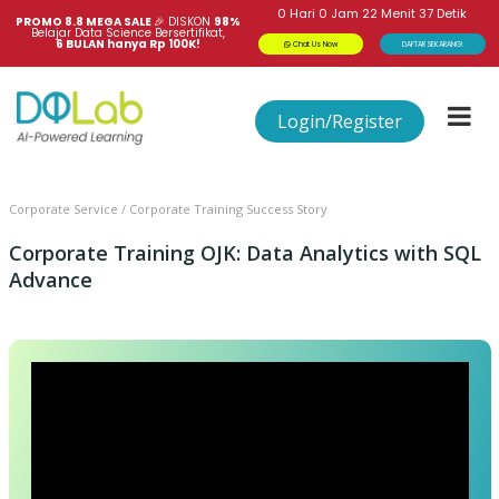
0
Hari
0
Jam
22
Menit
36
Detik
PROMO 8.8 MEGA SALE 
🎉
DISKON
98%
Belajar Data Science Bersertifikat,
6 BULAN hanya Rp 100K!
Chat Us Now
DAFTAR SEKARANG!
Login/Register
Corporate Service / Corporate Training Success Story
Corporate Training OJK: Data Analytics with SQL
Advance