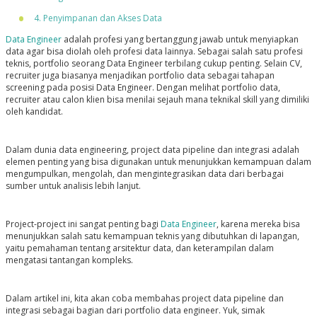
4. Penyimpanan dan Akses Data
Data Engineer
adalah profesi yang bertanggung jawab untuk menyiapkan
data agar bisa diolah oleh profesi data lainnya. Sebagai salah satu profesi
teknis, portfolio seorang Data Engineer terbilang cukup penting. Selain CV,
recruiter juga biasanya menjadikan portfolio data sebagai tahapan
screening pada posisi Data Engineer. Dengan melihat portfolio data,
recruiter atau calon klien bisa menilai sejauh mana teknikal skill yang dimiliki
oleh kandidat.
Dalam dunia data engineering, project data pipeline dan integrasi adalah
elemen penting yang bisa digunakan untuk menunjukkan kemampuan dalam
mengumpulkan, mengolah, dan mengintegrasikan data dari berbagai
sumber untuk analisis lebih lanjut.
Project-project ini sangat penting bagi
Data Engineer
, karena mereka bisa
menunjukkan salah satu kemampuan teknis yang dibutuhkan di lapangan,
yaitu pemahaman tentang arsitektur data, dan keterampilan dalam
mengatasi tantangan kompleks.
Dalam artikel ini, kita akan coba membahas project data pipeline dan
integrasi sebagai bagian dari portfolio data engineer. Yuk, simak