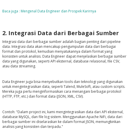
Baca juga : Mengenal Data Engineer dan Prospek Karirnya
2. Integrasi Data dari Berbagai Sumber
Integrasi data dari berbagai sumber adalah bagian penting dari pipeline
data. Integrasi data akan mencakup pengumpulan data dari berbagai
format dan protokol, kemudian menyatukannya dalam format yang
konsisten untuk analisis. Data Engineer dapat menjelaskan berbagai sumber
data yang digunakan, seperti API eksternal, database relasional, file CSV,
atau data streaming.
Data Engineer juga bisa menyebutkan tools dan teknologi yang digunakan
untuk mengintegrasikan data, seperti Talend, MuleSoft, atau custom scripts.
Mereka juga perlu menginformasikan cara menangani berbagai protokol
(HTTP, FTP, etc.) dan format data (JSON, XML, CSV).
Contoh: "Dalam project ini, kami mengintegrasikan data dari API eksternal,
database MySQL, dan file log sistem. Menggunakan Apache NiFi, data dari
berbagai sumber ini diselaraskan ke dalam format JSON, memungkinkan
analisis yang konsisten dan terpadu."