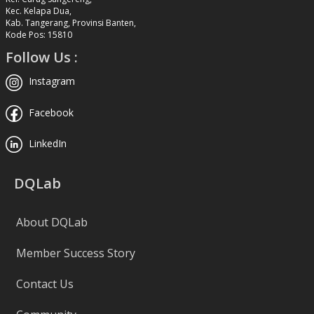
Kec. Kelapa Dua,
Kab. Tangerang, Provinsi Banten,
Kode Pos: 15810
Follow Us :
Instagram
Facebook
LinkedIn
DQLab
About DQLab
Member Success Story
Contact Us