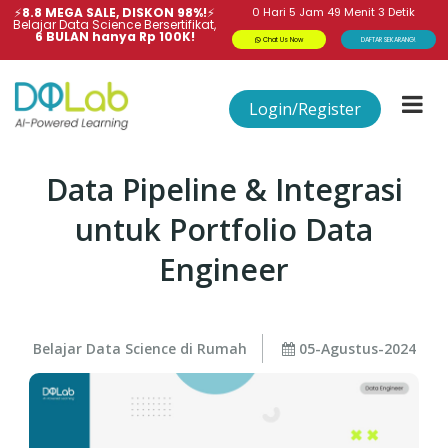
⚡
8.8 MEGA SALE, DISKON 98%!
⚡
0
Hari
5
Jam
49
Menit
3
Detik
Belajar Data Science Bersertifikat,
6 BULAN hanya Rp 100K!
Chat Us Now
DAFTAR SEKARANG!
Login/Register
Data Pipeline & Integrasi
untuk Portfolio Data
Engineer
Belajar Data Science di Rumah
05-Agustus-2024