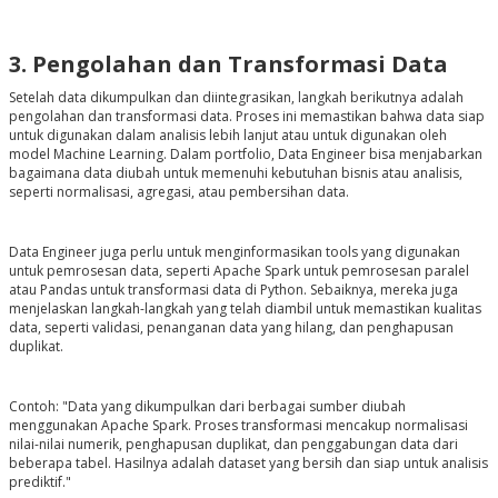
3. Pengolahan dan Transformasi Data
Setelah data dikumpulkan dan diintegrasikan, langkah berikutnya adalah
pengolahan dan transformasi data. Proses ini memastikan bahwa data siap
untuk digunakan dalam analisis lebih lanjut atau untuk digunakan oleh
model Machine Learning. Dalam portfolio, Data Engineer bisa menjabarkan
bagaimana data diubah untuk memenuhi kebutuhan bisnis atau analisis,
seperti normalisasi, agregasi, atau pembersihan data.
Data Engineer juga perlu untuk menginformasikan tools yang digunakan
untuk pemrosesan data, seperti Apache Spark untuk pemrosesan paralel
atau Pandas untuk transformasi data di Python. Sebaiknya, mereka juga
menjelaskan langkah-langkah yang telah diambil untuk memastikan kualitas
data, seperti validasi, penanganan data yang hilang, dan penghapusan
duplikat.
Contoh: "Data yang dikumpulkan dari berbagai sumber diubah
menggunakan Apache Spark. Proses transformasi mencakup normalisasi
nilai-nilai numerik, penghapusan duplikat, dan penggabungan data dari
beberapa tabel. Hasilnya adalah dataset yang bersih dan siap untuk analisis
prediktif."