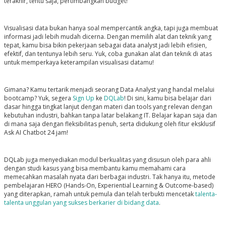
terakhir, tentu saja, pertimbangkan budget!
Visualisasi data bukan hanya soal mempercantik angka, tapi juga membuat
informasi jadi lebih mudah dicerna. Dengan memilih alat dan teknik yang
tepat, kamu bisa bikin pekerjaan sebagai data analyst jadi lebih efisien,
efektif, dan tentunya lebih seru. Yuk, coba gunakan alat dan teknik di atas
untuk memperkaya keterampilan visualisasi datamu!
Gimana? Kamu tertarik menjadi seorang Data Analyst yang handal melalui
bootcamp? Yuk, segera
Sign Up
ke
DQLab
! Di sini, kamu bisa belajar dari
dasar hingga tingkat lanjut dengan materi dan tools yang relevan dengan
kebutuhan industri, bahkan tanpa latar belakang IT. Belajar kapan saja dan
di mana saja dengan fleksibilitas penuh, serta didukung oleh fitur eksklusif
Ask AI Chatbot 24 jam!
DQLab juga menyediakan modul berkualitas yang disusun oleh para ahli
dengan studi kasus yang bisa membantu kamu memahami cara
memecahkan masalah nyata dari berbagai industri. Tak hanya itu, metode
pembelajaran HERO
(Hands-On, Experiential Learning & Outcome-based)
yang diterapkan, ramah untuk pemula dan telah terbukti mencetak
talenta-
talenta unggulan yang sukses berkarier di bidang data
.