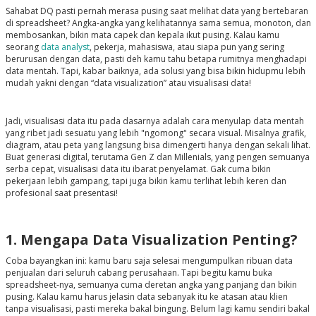
Sahabat DQ pasti pernah merasa pusing saat melihat data yang bertebaran
di spreadsheet? Angka-angka yang kelihatannya sama semua, monoton, dan
membosankan, bikin mata capek dan kepala ikut pusing. Kalau kamu
seorang
data analyst
, pekerja, mahasiswa, atau siapa pun yang sering
berurusan dengan data, pasti deh kamu tahu betapa rumitnya menghadapi
data mentah. Tapi, kabar baiknya, ada solusi yang bisa bikin hidupmu lebih
mudah yakni dengan “data visualization” atau visualisasi data!
Jadi, visualisasi data itu pada dasarnya adalah cara menyulap data mentah
yang ribet jadi sesuatu yang lebih "ngomong" secara visual. Misalnya grafik,
diagram, atau peta yang langsung bisa dimengerti hanya dengan sekali lihat.
Buat generasi digital, terutama Gen Z dan Millenials, yang pengen semuanya
serba cepat, visualisasi data itu ibarat penyelamat. Gak cuma bikin
pekerjaan lebih gampang, tapi juga bikin kamu terlihat lebih keren dan
profesional saat presentasi!
1. Mengapa Data Visualization Penting?
Coba bayangkan ini: kamu baru saja selesai mengumpulkan ribuan data
penjualan dari seluruh cabang perusahaan. Tapi begitu kamu buka
spreadsheet-nya, semuanya cuma deretan angka yang panjang dan bikin
pusing. Kalau kamu harus jelasin data sebanyak itu ke atasan atau klien
tanpa visualisasi, pasti mereka bakal bingung. Belum lagi kamu sendiri bakal