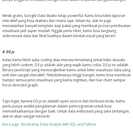
Meski gratis, Google Data Studio tetap powerful. Kamu bisa bikin laporan
interaktif yang bisa diakses dari mana saja. Selain itu, alat ini juga
menawarkan banyak template siap pakai yang membuat proses pembuatan
visualisasi jadi super mudah. Nggak perlu ribet, kamu bisa langsung
sinkronisasi data dan lihat hasilnya dalam bentuk visual yang keren!
d. D3.js
Kalau kamu lebih suka coding atau merasa tertantang untuk bikin sesuatu
yang lebih custom, D3.js adalah alat yang wajib kamu coba. D3.js ini adalah
library JavaScript yang memungkinkan kamu untuk bikin visualisasi data yang
unik dan sangat interaktif. Fleksibilitasnya tinggi banget, kamu bisa membuat
hampir semua jenis visualisasi yang kamu inginkan, dari bar chart sampai
force-directed graph.
Tapi ingat, karena D3.js ini adalah open-source dan berbasis kode, kamu
perlu punya sedikit pengalaman dalam pemrograman untuk bisa
memanfaatkannya dengan baik. Untuk data enthusiast yang suka tantangan,
alat ini akan sangat menarik!
Baca juga : Bootcamp Data Analyst with SQL and Python