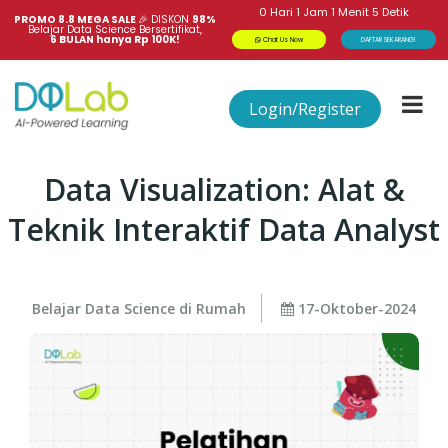
0
Hari
1
Jam
1
Menit
5
Detik
PROMO 8.8 MEGA SALE 
🎉
DISKON
98%
Belajar Data Science Bersertifikat,
6 BULAN hanya Rp 100K!
Chat Us Now
DAFTAR SEKARANG!
Login/Register
Data Visualization: Alat &
Teknik Interaktif Data Analyst
Belajar Data Science di Rumah
17-Oktober-2024