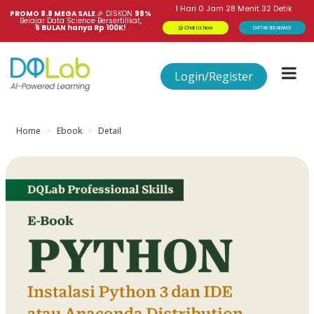
1
Hari
0
Jam
28
Menit
31
Detik
PROMO 8.8 MEGA SALE 
🎉
DISKON
98%
Belajar Data Science Bersertifikat,
6 BULAN hanya Rp 100K!
Chat Us Now
DAFTAR SEKARANG!
Login/Register
Home
Ebook
Detail