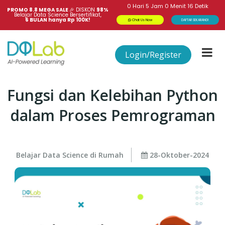
0
Hari
5
Jam
0
Menit
15
Detik
PROMO 8.8 MEGA SALE 
🎉
DISKON
98%
Belajar Data Science Bersertifikat,
6 BULAN hanya Rp 100K!
Chat Us Now
DAFTAR SEKARANG!
Login/Register
Fungsi dan Kelebihan Python
dalam Proses Pemrograman
Belajar Data Science di Rumah
28-Oktober-2024