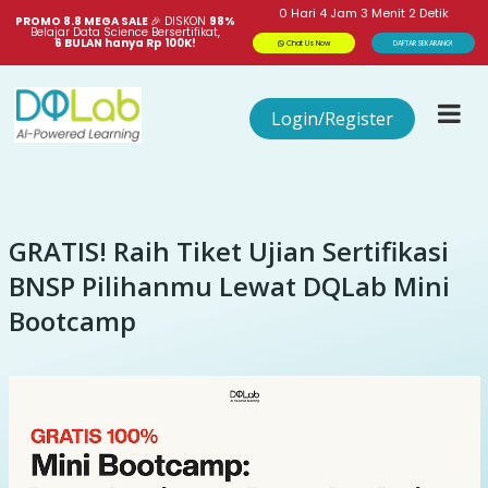
0
Hari
4
Jam
3
Menit
1
Detik
PROMO 8.8 MEGA SALE 
🎉
DISKON
98%
Belajar Data Science Bersertifikat,
6 BULAN hanya Rp 100K!
Chat Us Now
DAFTAR SEKARANG!
Login/Register
GRATIS! Raih Tiket Ujian Sertifikasi
BNSP Pilihanmu Lewat DQLab Mini
Bootcamp