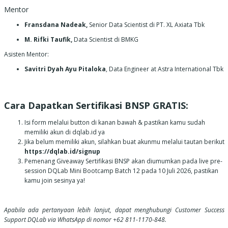
Mentor
Fransdana Nadeak,
Senior Data Scientist di PT. XL Axiata Tbk
M. Rifki Taufik,
Data Scientist di BMKG
Asisten Mentor:
Savitri Dyah Ayu Pitaloka
, Data Engineer at Astra International Tbk
Cara Dapatkan Sertifikasi BNSP GRATIS:
Isi form melalui button di kanan bawah & pastikan kamu sudah
memiliki akun di dqlab.id ya
Jika belum memiliki akun, silahkan buat akunmu melalui tautan berikut
https://dqlab.id/signup
Pemenang Giveaway Sertifikasi BNSP akan diumumkan pada live pre-
session DQLab Mini Bootcamp Batch 12 pada 10 Juli 2026, pastikan
kamu join sesinya ya!
Apabila ada pertanyaan lebih lanjut, dapat menghubungi Customer Success
Support DQLab via WhatsApp di nomor +62 811-1170-848.