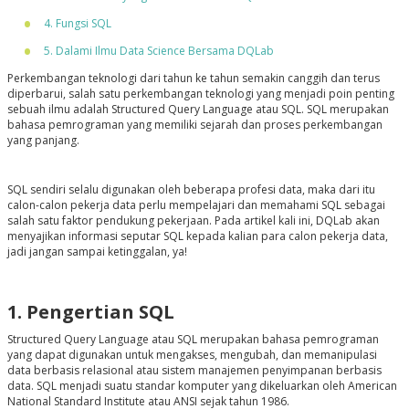
4. Fungsi SQL
5. Dalami Ilmu Data Science Bersama DQLab
Perkembangan teknologi dari tahun ke tahun semakin canggih dan terus
diperbarui, salah satu perkembangan teknologi yang menjadi poin penting
sebuah ilmu adalah Structured Query Language atau SQL. SQL merupakan
bahasa pemrograman yang memiliki sejarah dan proses perkembangan
yang panjang.
SQL sendiri selalu digunakan oleh beberapa profesi data, maka dari itu
calon-calon pekerja data perlu mempelajari dan memahami SQL sebagai
salah satu faktor pendukung pekerjaan. Pada artikel kali ini, DQLab akan
menyajikan informasi seputar SQL kepada kalian para calon pekerja data,
jadi jangan sampai ketinggalan, ya!
1. Pengertian SQL
Structured Query Language atau SQL merupakan bahasa pemrograman
yang dapat digunakan untuk mengakses, mengubah, dan memanipulasi
data berbasis relasional atau sistem manajemen penyimpanan berbasis
data. SQL menjadi suatu standar komputer yang dikeluarkan oleh American
National Standard Institute atau ANSI sejak tahun 1986.