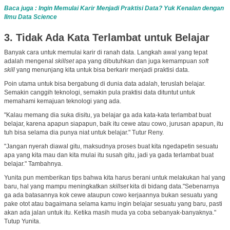
Baca juga : Ingin Memulai Karir Menjadi Praktisi Data? Yuk Kenalan dengan
Ilmu Data Science
3. Tidak Ada Kata Terlambat untuk Belajar
Banyak cara untuk memulai karir di ranah data. Langkah awal yang tepat
adalah mengenal
skillset
apa yang dibutuhkan dan juga kemampuan
soft
skill
yang menunjang kita untuk bisa berkarir menjadi praktisi data.
Poin utama untuk bisa bergabung di dunia data adalah, teruslah belajar.
Semakin canggih teknologi, semakin pula praktisi data dituntut untuk
memahami kemajuan teknologi yang ada.
"Kalau memang dia suka disitu, ya belajar ga ada kata-kata terlambat buat
belajar, karena apapun siapapun, baik itu cewe atau cowo, jurusan apapun, itu
tuh bisa selama dia punya niat untuk belajar." Tutur Reny.
"Jangan nyerah diawal gitu, maksudnya proses buat kita ngedapetin sesuatu
apa yang kita mau dan kita mulai itu susah gitu, jadi ya gada terlambat buat
belajar." Tambahnya.
Yunita pun memberikan tips bahwa kita harus berani untuk melakukan hal yang
baru, hal yang mampu meningkatkan
skillset
kita di bidang data."Sebenarnya
ga ada batasannya kok cewe ataupun cowo kerjaannya bukan sesuatu yang
pake otot atau bagaimana selama kamu ingin belajar sesuatu yang baru, pasti
akan ada jalan untuk itu. Ketika masih muda ya coba sebanyak-banyaknya."
Tutup Yunita.