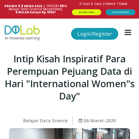
0
Hari
8
Jam
2
Menit
7
Detik
PROMO 8.8 MEGA SALE 
🎉
DISKON
98%
Belajar Data Science Bersertifikat,
6 BULAN hanya Rp 100K!
Chat Us Now
DAFTAR SEKARANG!
Login/Register
Intip Kisah Inspiratif Para
Perempuan Pejuang Data di
Hari "International Women"s
Day"
Belajar Data Science
06-Maret-2020