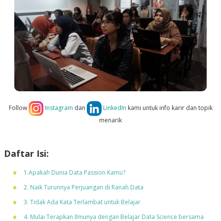
Follow
Instagram
dan
LinkedIn
kami untuk info karir dan topik
menarik
Daftar Isi:
1.Apakah Dunia Data Passion Kamu?
2. Naik Turunnya Perjuangan di Ranah Data
3. Tidak Ada Kata Terlambat untuk Belajar
4. Mulai Terapkan Ilmunya dengan Belajar Data Science bersama