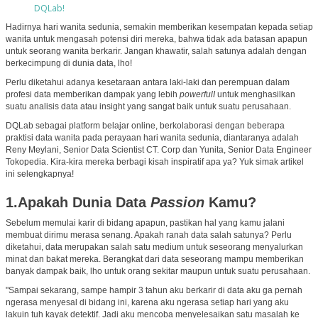
DQLab!
Hadirnya hari wanita sedunia, semakin memberikan kesempatan kepada setiap
wanita untuk mengasah potensi diri mereka, bahwa tidak ada batasan apapun
untuk seorang wanita berkarir. Jangan khawatir, salah satunya adalah dengan
berkecimpung di dunia data, lho!
Perlu diketahui adanya kesetaraan antara laki-laki dan perempuan dalam
profesi data memberikan dampak yang lebih
powerfulI
untuk menghasilkan
suatu analisis data atau insight yang sangat baik untuk suatu perusahaan.
DQLab sebagai platform belajar online, berkolaborasi dengan beberapa
praktisi data wanita pada perayaan hari wanita sedunia, diantaranya adalah
Reny Meylani, Senior Data Scientist CT. Corp dan Yunita, Senior Data Engineer
Tokopedia. Kira-kira mereka berbagi kisah inspiratif apa ya? Yuk simak artikel
ini selengkapnya!
1.Apakah Dunia Data
Passion
Kamu?
Sebelum memulai karir di bidang apapun, pastikan hal yang kamu jalani
membuat dirimu merasa senang. Apakah ranah data salah satunya? Perlu
diketahui, data merupakan salah satu medium untuk seseorang menyalurkan
minat dan bakat mereka. Berangkat dari data seseorang mampu memberikan
banyak dampak baik, lho untuk orang sekitar maupun untuk suatu perusahaan.
"Sampai sekarang, sampe hampir 3 tahun aku berkarir di data aku ga pernah
ngerasa menyesal di bidang ini, karena aku ngerasa setiap hari yang aku
lakuin tuh kayak detektif. Jadi aku mencoba menyelesaikan satu masalah ke