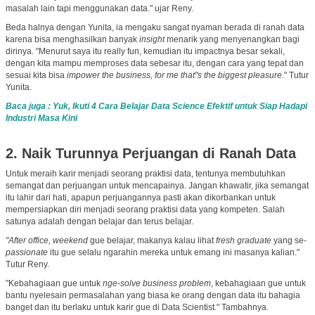
masalah lain tapi menggunakan data." ujar Reny.
Beda halnya dengan Yunita, ia mengaku sangat nyaman berada di ranah data
karena bisa menghasilkan banyak
insight
menarik yang menyenangkan bagi
dirinya. "Menurut saya itu really fun, kemudian itu impactnya besar sekali,
dengan kita mampu memproses data sebesar itu, dengan cara yang tepat dan
sesuai kita bisa
impower the business, for me that"s the biggest pleasure
." Tutur
Yunita.
Baca juga : Yuk, Ikuti 4 Cara Belajar Data Science Efektif untuk Siap Hadapi
Industri Masa Kini
2. Naik Turunnya Perjuangan di Ranah Data
Untuk meraih karir menjadi seorang praktisi data, tentunya membutuhkan
semangat dan perjuangan untuk mencapainya. Jangan khawatir, jika semangat
itu lahir dari hati, apapun perjuangannya pasti akan dikorbankan untuk
mempersiapkan diri menjadi seorang praktisi data yang kompeten. Salah
satunya adalah dengan belajar dan terus belajar.
"After office, weekend
gue belajar, makanya kalau lihat
fresh graduate
yang se-
passionate
itu gue selalu ngarahin mereka untuk emang ini masanya kalian."
Tutur Reny.
"Kebahagiaan gue untuk
nge-solve business problem
, kebahagiaan gue untuk
bantu nyelesain permasalahan yang biasa ke orang dengan data itu bahagia
banget dan itu berlaku untuk karir gue di Data Scientist." Tambahnya.