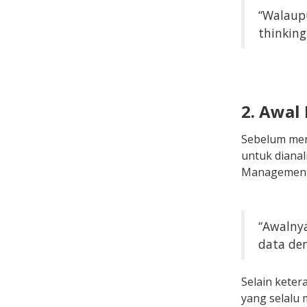
“Walaupu
thinking
2. Awal
Sebelum meng
untuk dianal
Management 
“Awalnya
data den
Selain keter
yang selalu 