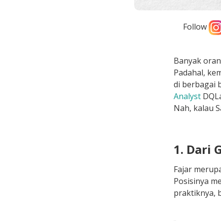
Follow
Banyak orang
Padahal, kem
di berbagai 
Analyst
DQLa
Nah, kalau S
1. Dari 
Fajar merupa
Posisinya m
praktiknya, 