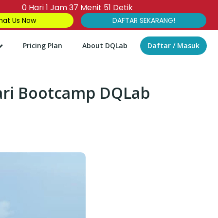
0
Hari
1
Jam
37
Menit
50
Detik
at Us Now
DAFTAR SEKARANG!
Pricing Plan
About DQLab
Daftar / Masuk
 dari Bootcamp DQLab