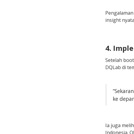
Pengalaman 
insight nyat
4. Imple
Setelah boot
DQLab di tem
“Sekara
ke depan
Ia juga meli
Indonesia. O