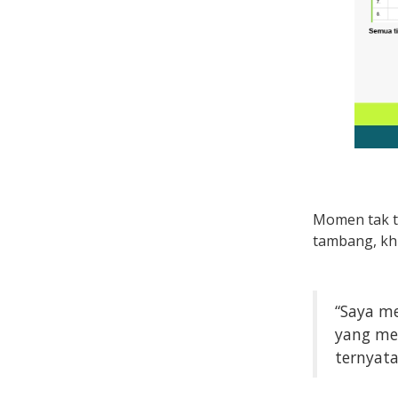
Momen tak te
tambang, khu
“Saya me
yang mel
ternyata