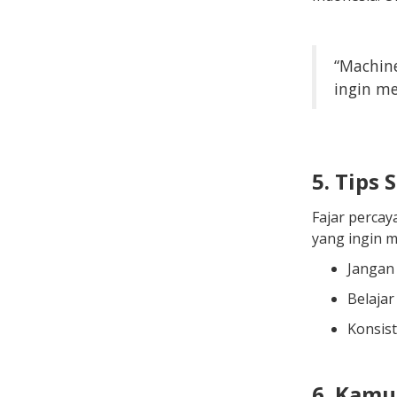
“Machine
ingin me
5. Tips
Fajar percay
yang ingin mu
Jangan 
Belajar
Konsist
6. Kamu