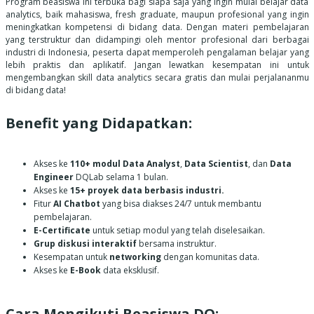
Program beasiswa ini terbuka bagi siapa saja yang ingin mulai belajar data
analytics, baik mahasiswa, fresh graduate, maupun profesional yang ingin
meningkatkan kompetensi di bidang data. Dengan materi pembelajaran
yang terstruktur dan didampingi oleh mentor profesional dari berbagai
industri di Indonesia, peserta dapat memperoleh pengalaman belajar yang
lebih praktis dan aplikatif. Jangan lewatkan kesempatan ini untuk
mengembangkan skill data analytics secara gratis dan mulai perjalananmu
di bidang data!
Benefit yang Didapatkan:
Akses ke
110+ modul Data Analyst
,
Data Scientist
, dan
Data
Engineer
DQLab selama 1 bulan.
Akses ke
15+ proyek data berbasis industri.
Fitur
AI Chatbot
yang bisa diakses 24/7 untuk membantu
pembelajaran.
E-Certificate
untuk setiap modul yang telah diselesaikan.
Grup diskusi interaktif
bersama instruktur.
Kesempatan untuk
networking
dengan komunitas data.
Akses ke
E-Book
data eksklusif.
Cara Mengikuti Beasiswa DQ: