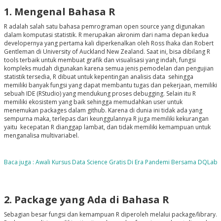
1. Mengenal Bahasa R
R adalah salah satu bahasa pemrograman open source yang digunakan
dalam komputasi statistik. R merupakan akronim dari nama depan kedua
developernya yang pertama kali diperkenalkan oleh Ross Ihaka dan Robert
Gentleman di University of Auckland New Zealand. Saat ini, bisa dibilang R
tools terbaik untuk membuat grafik dan visualisasi yang indah, fungsi
kompleks mudah digunakan karena semua jenis pemodelan dan pengujian
statistik tersedia, R dibuat untuk kepentingan analisis data sehingga
memiliki banyak fungsi yang dapat membantu tugas dan pekerjaan, memiliki
sebuah IDE (RStudio) yang mendukung proses debugging. Selain itu R
memiliki ekosistem yang baik sehingga memudahkan user untuk
menemukan packages dalam github. Karena di dunia ini tidak ada yang
sempurna maka, terlepas dari keunggulannya R juga memiliki kekurangan
yaitu kecepatan R dianggap lambat, dan tidak memiliki kemampuan untuk
menganalisa multivariabel.
Baca juga : Awali Kursus Data Science Gratis Di Era Pandemi Bersama DQLab
2. Package yang Ada di Bahasa R
Sebagian besar fungsi dan kemampuan R diperoleh melalui package/library.