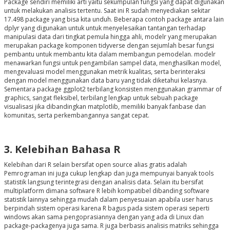
Package sendiri memiliki arti yaitu sekumpulan fungsi yang dapat digunakan
untuk melakukan analisis tertentu. Saat ini R sudah menyediakan sekitar
17.498 package yang bisa kita unduh. Beberapa contoh package antara lain
dplyr yang digunakan untuk untuk menyelesaikan tantangan terhadap
manipulasi data dari tingkat pemula hingga ahli, modelr yang merupakan
merupakan package komponen tidyverse dengan sejumlah besar fungsi
pembantu untuk membantu kita dalam membangun pemodelan. modelr
menawarkan fungsi untuk pengambilan sampel data, menghasilkan model,
mengevaluasi model menggunakan metrik kualitas, serta berinteraksi
dengan model menggunakan data baru yang tidak diketahui kelasnya.
Sementara package ggplot2 terbilang konsisten menggunakan grammar of
graphics, sangat fleksibel, terbilang lengkap untuk sebuah package
visualisasi jika dibandingkan matplotlib, memiliki banyak fanbase dan
komunitas, serta perkembangannya sangat cepat.
3. Kelebihan Bahasa R
Kelebihan dari R selain bersifat open source alias gratis adalah
Pemrograman ini juga cukup lengkap dan juga mempunyai banyak tools
statistik langsung terintegrasi dengan analisis data. Selain itu bersifat
multiplatform dimana software R lebih kompatibel dibanding software
statistik lainnya sehingga mudah dalam penyesuaian apabila user harus
berpindah sistem operasi karena R bagus pada sistem operasi seperti
windows akan sama pengoprasiannya dengan yang ada di Linux dan
package-packagenya juga sama. R juga berbasis analisis matriks sehingga