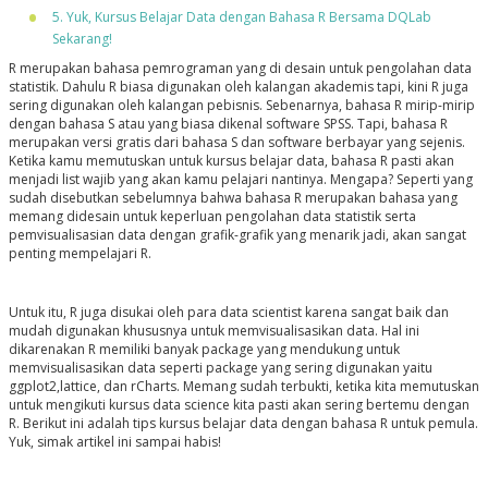
5. Yuk, Kursus Belajar Data dengan Bahasa R Bersama DQLab
Sekarang!
R merupakan bahasa pemrograman yang di desain untuk pengolahan data
statistik. Dahulu R biasa digunakan oleh kalangan akademis tapi, kini R juga
sering digunakan oleh kalangan pebisnis. Sebenarnya, bahasa R mirip-mirip
dengan bahasa S atau yang biasa dikenal software SPSS. Tapi, bahasa R
merupakan versi gratis dari bahasa S dan software berbayar yang sejenis.
Ketika kamu memutuskan untuk kursus belajar data, bahasa R pasti akan
menjadi list wajib yang akan kamu pelajari nantinya. Mengapa? Seperti yang
sudah disebutkan sebelumnya bahwa bahasa R merupakan bahasa yang
memang didesain untuk keperluan pengolahan data statistik serta
pemvisualisasian data dengan grafik-grafik yang menarik jadi, akan sangat
penting mempelajari R.
Untuk itu, R juga disukai oleh para data scientist karena sangat baik dan
mudah digunakan khususnya untuk memvisualisasikan data. Hal ini
dikarenakan R memiliki banyak package yang mendukung untuk
memvisualisasikan data seperti package yang sering digunakan yaitu
ggplot2,lattice, dan rCharts. Memang sudah terbukti, ketika kita memutuskan
untuk mengikuti kursus data science kita pasti akan sering bertemu dengan
R. Berikut ini adalah tips kursus belajar data dengan bahasa R untuk pemula.
Yuk, simak artikel ini sampai habis!