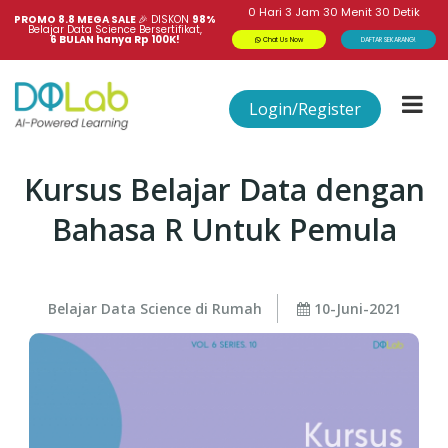
0
Hari
3
Jam
30
Menit
29
Detik
PROMO 8.8 MEGA SALE 
🎉
DISKON
98%
Belajar Data Science Bersertifikat,
6 BULAN hanya Rp 100K!
Chat Us Now
DAFTAR SEKARANG!
Login/Register
Kursus Belajar Data dengan
Bahasa R Untuk Pemula
Belajar Data Science di Rumah
10-Juni-2021