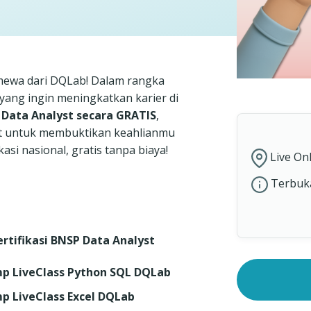
mewa dari DQLab! Dalam rangka
ng ingin meningkatkan karier di
P Data Analyst secara GRATIS
,
t untuk membuktikan keahlianmu
si nasional, gratis tanpa biaya!
Live On
Terbuk
ertifikasi BNSP Data Analyst
amp LiveClass Python SQL DQLab
mp LiveClass Excel DQLab