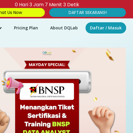
0
Hari
3
Jam
7
Menit
2
Detik
at Us Now
DAFTAR SEKARANG!
Pricing Plan
About DQLab
Daftar / Masuk