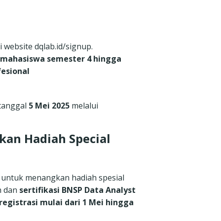
i website
dqlab.id/signup
.
i mahasiswa semester 4 hingga
fesional
tanggal
5 Mei 2025
melalui
kan Hadiah Special
i untuk menangkan hadiah spesial
an dan
sertifikasi BNSP Data Analyst
egistrasi mulai dari 1 Mei hingga