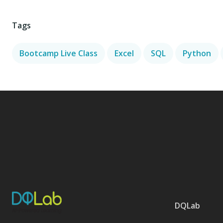
Tags
Bootcamp Live Class
Excel
SQL
Python
DQLab