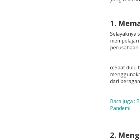
1. Mema
Selayaknya s
mempelajari 
perusahaan 
œSaat dulu 
menggunakan 
dari beragam
Baca juga : 
Pandemi
2. Meng