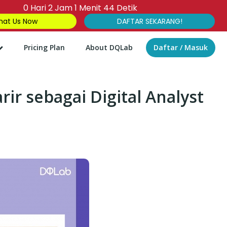
0
Hari
2
Jam
1
Menit
43
Detik
at Us Now
DAFTAR SEKARANG!
Pricing Plan
About DQLab
Daftar / Masuk
r sebagai Digital Analyst