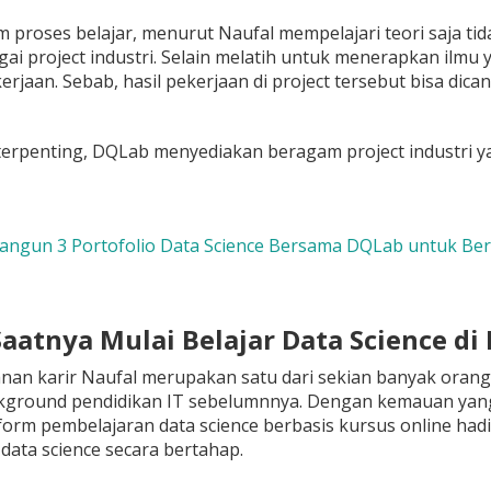
proses belajar, menurut Naufal mempelajari teori saja tida
ai project industri. Selain melatih untuk menerapkan ilmu ya
rjaan. Sebab, hasil pekerjaan di project tersebut bisa dic
rpenting, DQLab menyediakan beragam project industri yang
Bangun 3 Portofolio Data Science Bersama DQLab untuk Ber
Saatnya Mulai Belajar Data Science di
anan karir Naufal merupakan satu dari sekian banyak orang 
kground pendidikan IT sebelumnnya. Dengan kemauan yang t
form pembelajaran data science berbasis kursus online hadi
data science secara bertahap.