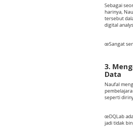
Sebagai seor
harinya, Nau
tersebut dal
digital analy
œSangat sena
3. Meng
Data
Naufal menga
pembelajara
seperti dirin
œDQLab adal
jadi tidak b