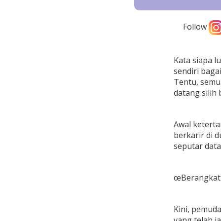
Follow
Kata siapa l
sendiri bagai
Tentu, semu
datang silih 
Awal keterta
berkarir di 
seputar data
œBerangkat d
Kini, pemuda
yang telah i