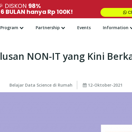
🎉
DISKON
98%
,
6 BULAN hanya Rp 100K!
Ch
Program
Partnership
Events
Information
san NON-IT yang Kini Berkari
Belajar Data Science di Rumah
12-Oktober-2021