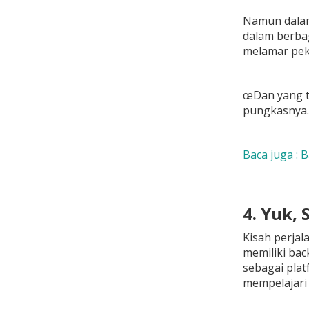
Namun dalam 
dalam berbag
melamar peke
œDan yang te
pungkasnya.
Baca juga : 
4. Yuk, 
Kisah perjal
memiliki bac
sebagai plat
mempelajari 