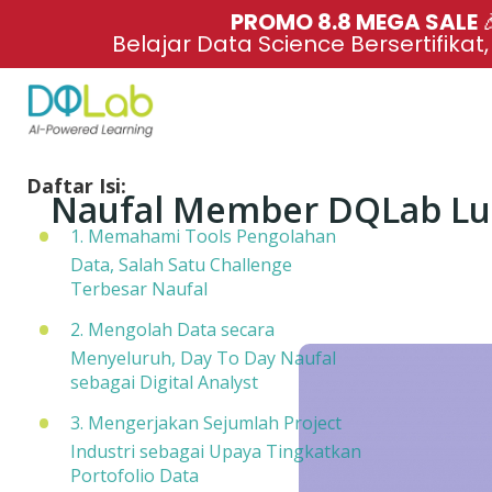
PROMO 8.8 MEGA SALE 
Belajar Data Science Bersertifikat
Daftar Isi:
Naufal Member DQLab Lulu
1. Memahami Tools Pengolahan
Data, Salah Satu Challenge
Terbesar Naufal
2. Mengolah Data secara
Menyeluruh, Day To Day Naufal
sebagai Digital Analyst
3. Mengerjakan Sejumlah Project
Industri sebagai Upaya Tingkatkan
Portofolio Data