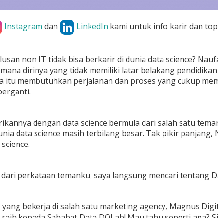
Instagram
dan
LinkedIn
kami untuk info karir dan top
ulusan non IT tidak bisa berkarir di dunia data science? Na
mana dirinya yang tidak memiliki latar belakang pendidikan d
a itu membutuhkan perjalanan dan proses yang cukup mema
berganti.
rikannya dengan data science bermula dari salah satu tem
dunia data science masih terbilang besar. Tak pikir panjan
 science.
ari perkataan temanku, saya langsung mencari tentang Dat
 yang bekerja di salah satu marketing agency, Magnus Digit
a raih kepada Sahabat Data DQLab! Mau tahu seperti apa? S