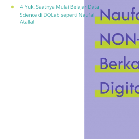
4. Yuk, Saatnya Mulai Belajar Data
Science di DQLab seperti Naufal
Atalla!