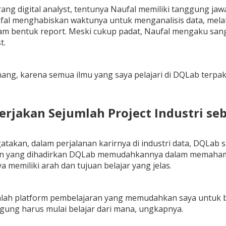
ang digital analyst, tentunya Naufal memiliki tanggung ja
fal menghabiskan waktunya untuk menganalisis data, melaku
am bentuk report. Meski cukup padat, Naufal mengaku sang
st.
ng, karena semua ilmu yang saya pelajari di DQLab terpakai 
erjakan Sejumlah Project Industri se
takan, dalam perjalanan karirnya di industri data, DQLab
n yang dihadirkan DQLab memudahkannya dalam memahami d
ya memiliki arah dan tujuan belajar yang jelas.
ah platform pembelajaran yang memudahkan saya untuk bela
ingung harus mulai belajar dari mana, ungkapnya.