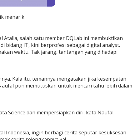
ik menarik
ufal Atalla, salah satu member DQLab ini membuktikan
i bidang IT, kini berprofesi sebagai digital analyst.
kan waktu. Tak jarang, tantangan yang dihadapi
annya. Kala itu, temannya mengatakan jika kesempatan
g, Naufal pun memutuskan untuk mencari tahu lebih dalam
a Science dan mempersiapkan diri, kata Naufal.
al Indonesia, ingin berbagi cerita seputar kesuksesan
imak cerita selengkapnya ya!