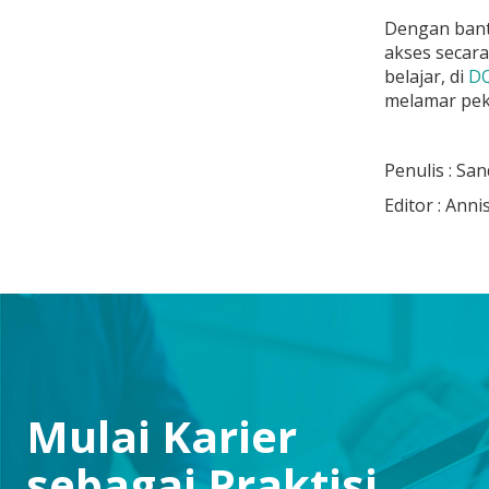
Dengan bant
akses secara
belajar, di
D
melamar pek
Penulis : Sa
Editor : Ann
Mulai Karier
sebagai Praktisi