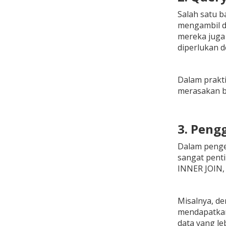
Salah satu b
mengambil d
mereka juga
diperlukan d
Dalam prakt
merasakan ba
3. Peng
Dalam pengel
sangat penti
INNER JOIN, 
Misalnya, de
mendapatkan
data yang le