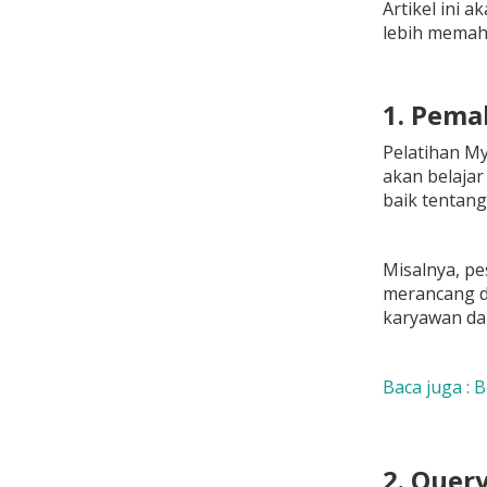
Artikel ini 
lebih memaha
1. Pema
Pelatihan My
akan belaja
baik tentang
Misalnya, pe
merancang da
karyawan da
Baca juga : 
2. Quer