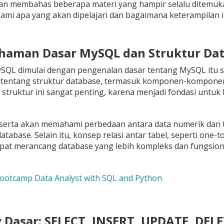
akan membahas beberapa materi yang hampir selalu ditemu
mi apa yang akan dipelajari dan bagaimana keterampilan i
haman Dasar MySQL dan Struktur Da
SQL dimulai dengan pengenalan dasar tentang MySQL itu se
r tentang struktur database, termasuk komponen-komponen 
 struktur ini sangat penting, karena menjadi fondasi untuk 
serta akan memahami perbedaan antara data numerik dan te
tabase. Selain itu, konsep relasi antar tabel, seperti one
pat merancang database yang lebih kompleks dan fungsion
Bootcamp Data Analyst with SQL and Python
y Dasar: SELECT, INSERT, UPDATE, DEL