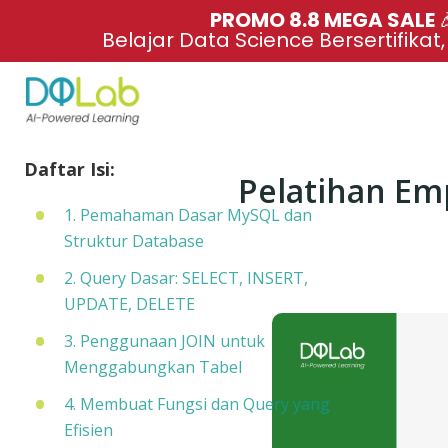
PROMO 8.8 MEGA SALE 
Belajar Data Science Bersertifikat
Daftar Isi:
Pelatihan Em
1. Pemahaman Dasar MySQL dan
Struktur Database
2. Query Dasar: SELECT, INSERT,
UPDATE, DELETE
3. Penggunaan JOIN untuk
Menggabungkan Tabel
4. Membuat Fungsi dan Query yang
Efisien