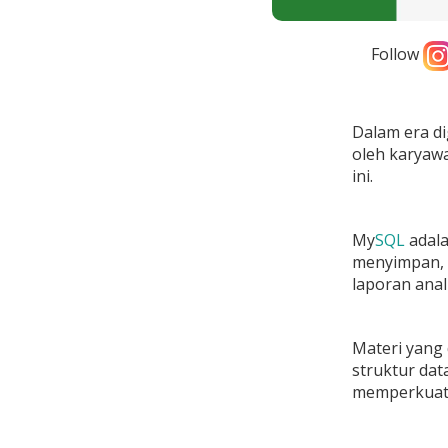
Follow
Dalam era di
oleh karyawa
ini.
My
SQL
adala
menyimpan, 
laporan ana
Materi yang
struktur dat
memperkuat p