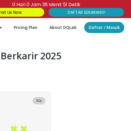
0
Hari
0
Jam
38
Menit
50
Detik
at Us Now
DAFTAR SEKARANG!
Pricing Plan
About DQLab
Daftar / Masuk
Berkarir 2025