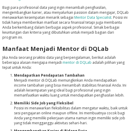
Bagi para profesional data yang ingin menambah penghasilan,
mengembangkan karier, atau menyalurkan passion dalam mengajar, DQLab
menawarkan kesempatan menarik sebagai
Mentor Data Specialist
.
Posisi ini
tidak hanya memberikan manfaat secara finansial tetapi juga membantu
Anda berkembang dalam berbagai aspek profesional. Simak berbagai
keuntungan dan kriteria yang dibutuhkan untuk menjadi bagian dari
program ini.
Manfaat Menjadi Mentor di DQLab
Jika Anda seorang praktisi data yang berpengalaman, berikut adalah
beberapa alasan mengapa menjadi
mentor di DQLab
adalah pilihan yang
tepat untuk Anda:
Mendapatkan Pendapatan Tambahan
Menjadi mentor di DQLab memungkinkan Anda mendapatkan
income tambahan
yang bisa menambah stabilitas finansial Anda. Ini
adalah kesempatan yang ideal bagi profesional yang ingin
memanfaatkan waktu luang untuk mendapatkan penghasilan lebih.
Memiliki
Side Job
yang Fleksibel
Posisi ini menawarkan fleksibilitas dalam mengatur waktu, baik untuk
sesi pengajaran online maupun offline. Ini membuatnya cocok bagi
Anda yang memiliki pekerjaan utama namun ingin memiliki
side job
yang tidak mengganggu aktivitas sehari-hari.
Mengembangkan Karier di Bidang Data