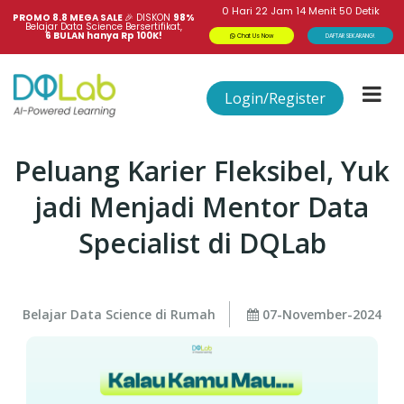
0
Hari
22
Jam
14
Menit
50
Detik
PROMO 8.8 MEGA SALE 
🎉
DISKON
98%
Belajar Data Science Bersertifikat,
6 BULAN hanya Rp 100K!
Chat Us Now
DAFTAR SEKARANG!
Login/Register
Peluang Karier Fleksibel, Yuk
jadi Menjadi Mentor Data
Specialist di DQLab
Belajar Data Science di Rumah
07-November-2024