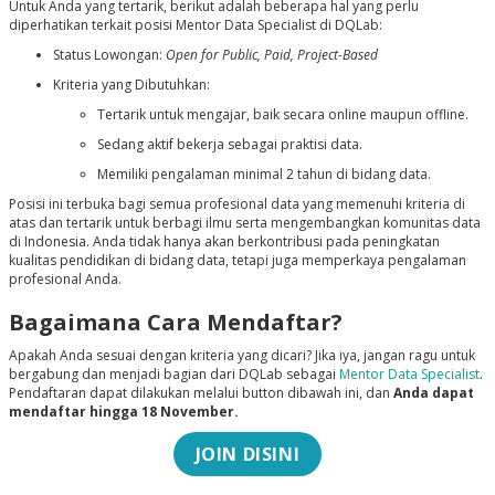
Untuk Anda yang tertarik, berikut adalah beberapa hal yang perlu
diperhatikan terkait posisi
Mentor Data Specialist
di DQLab:
Status Lowongan:
Open for Public
,
Paid
,
Project-Based
Kriteria yang Dibutuhkan:
Tertarik untuk mengajar, baik secara online maupun offline.
Sedang aktif bekerja sebagai praktisi data.
Memiliki pengalaman minimal 2 tahun di bidang data.
Posisi ini terbuka bagi semua profesional data yang memenuhi kriteria di
atas dan tertarik untuk berbagi ilmu serta mengembangkan komunitas data
di Indonesia. Anda tidak hanya akan berkontribusi pada peningkatan
kualitas pendidikan di bidang data, tetapi juga memperkaya pengalaman
profesional Anda.
Bagaimana Cara Mendaftar?
Apakah Anda sesuai dengan kriteria yang dicari? Jika iya, jangan ragu untuk
bergabung dan menjadi bagian dari DQLab sebagai
Mentor Data Specialist
.
Pendaftaran dapat dilakukan melalui button dibawah ini, dan
Anda dapat
mendaftar hingga 18 November.
JOIN DISINI