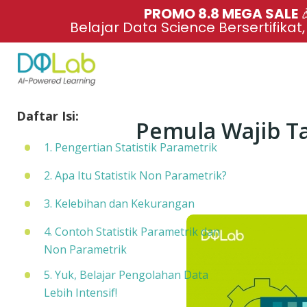
PROMO 8.8 MEGA SALE 
Belajar Data Science Bersertifikat
Daftar Isi:
Pemula Wajib Ta
1. Pengertian Statistik Parametrik
2. Apa Itu Statistik Non Parametrik?
3. Kelebihan dan Kekurangan
4. Contoh Statistik Parametrik dan
Non Parametrik
5. Yuk, Belajar Pengolahan Data
Lebih Intensif!