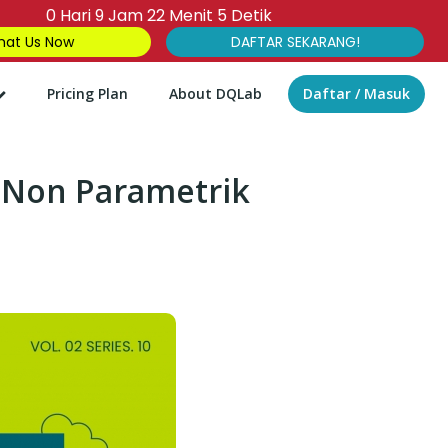
0
Hari
9
Jam
22
Menit
4
Detik
at Us Now
DAFTAR SEKARANG!
Pricing Plan
About DQLab
Daftar / Masuk
n Non Parametrik