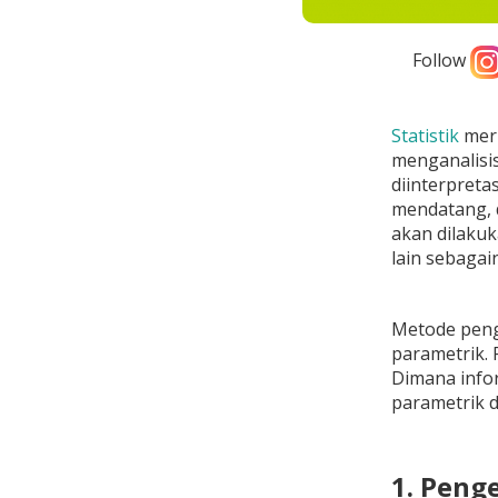
Follow
Statistik
meru
menganalisis
diinterpret
mendatang, d
akan dilakuk
lain sebagai
Metode pengo
parametrik. 
Dimana info
parametrik d
1. Peng