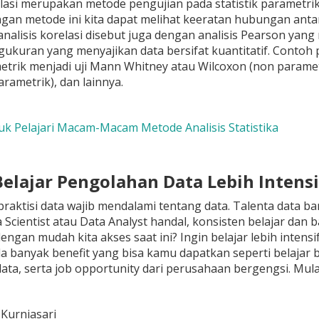
elasi merupakan metode pengujian pada statistik parametr
ngan metode ini kita dapat melihat keeratan hubungan antar
analisis korelasi disebut juga dengan analisis Pearson ya
gukuran yang menyajikan data bersifat kuantitatif. Contoh p
trik menjadi uji Mann Whitney atau Wilcoxon (non parametrik
arametrik), dan lainnya.
Yuk Pelajari Macam-Macam Metode Analisis Statistika
Belajar Pengolahan Data Lebih Intensi
 praktisi data wajib mendalami tentang data. Talenta data ba
 Scientist atau Data Analyst handal, konsisten belajar dan 
engan mudah kita akses saat ini? Ingin belajar lebih inten
a banyak benefit yang bisa kamu dapatkan seperti belajar be
data, serta job opportunity dari perusahaan bergengsi. Mula
 Kurniasari