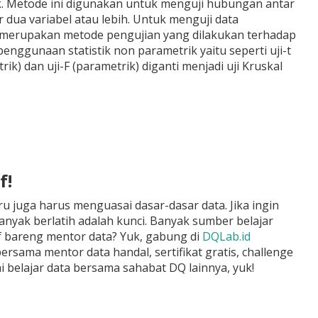
ik. Metode ini digunakan untuk menguji hubungan antar
 dua variabel atau lebih. Untuk menguji data
ng merupakan metode pengujian yang dilakukan terhadap
enggunaan statistik non parametrik yaitu seperti uji-t
) dan uji-F (parametrik) diganti menjadi uji Kruskal
f!
ru juga harus menguasai dasar-dasar data. Jika ingin
banyak berlatih adalah kunci. Banyak sumber belajar
sif bareng mentor data? Yuk, gabung di
DQLab.id
rsama mentor data handal, sertifikat gratis, challenge
i belajar data bersama sahabat DQ lainnya, yuk!