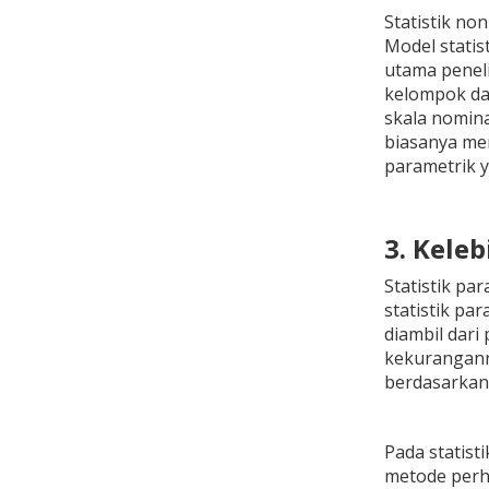
Statistik no
Model statis
utama peneli
kelompok dat
skala nomina
biasanya men
parametrik ya
3. Kele
Statistik pa
statistik pa
diambil dari
kekuranganny
berdasarkan
Pada statist
metode perhi