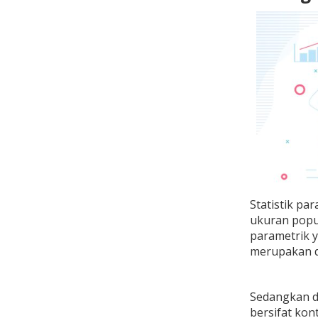
Statistik pa
ukuran popul
parametrik y
merupakan da
Sedangkan da
bersifat kon