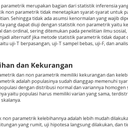
n parametrik merupakan bagian dari statistik inferensia yan
tik non parametrik tidak menetapkan syarat-syarat untuk 
tian. Sehingga tidak ada asumsi kenormalan yang wajib dipenu
a yang dapat diuji dengan statistik non parametrik yaitu ke
l dan ordinal, sering ditemukan pada penelitian ilmu sosial,
jadi alternatif jika metode statistik parametrik tidak dapa
itu uji-T berpasangan, uji-T sampel bebas, uji-F, dan analis
bihan dan Kekurangan
rametrik dan non parametrik memiliki kekurangan dan keleb
rametrik adalah populasinya sudah dianggap memenuhi syara
 populasi dengan distribusi normal dan variannya homogen 
a yaitu populasi harus memiliki varian yang sama, terdistri
 skalanya.
ik non parametrik kelebihannya adalah lebih mudah dilaku
tungan yang rumit, uji hipotesa langsung dilakukan, dan 