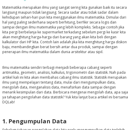
Matematika merupakan ilmu yang sangat sering kita gunakan baik itu secara
langsung maupun tidak langsung. Secara sadar atau tidak sadar dalam
kehidupan sehari-hari pun kita menggunakan ilmu matematika. Dimulai dari
hal yang paling sederhana seperti berhitung, berfikir secara logis dan
sampai dengan ilmu matematika yang lebih kompleks. Sebagai contoh jika
kita pergi berbelanja ke supermarket terkadang sebelum pergi ke kasir kita
akan menghitung harga-harga dari barang yang akan kita beli dengan
kalkulator dari HP kita. Contoh lain adalah jika kita menghitung harga diskon
baju, membandingkan berat bersih antar dua produk, sampai dengan
penerapan ilmu matematika dalam dunia arsitektur atau sipil.
Ilmu matematika sendiri terbagi menjadi beberapa cabang seperti
aritmatika, geometri, analisis, kalkulus, trigonometri dan statistik. Nah pada
artikel kali ini kita akan membahas cabang ilmu statistik. Statistik merupakan
ilmu yang mempelajari tentang data, mulai dari mengumpulkan data,
mengolah data, menganalisis data, menafsirkan data sampai dengan
menarik kesimpulan dari data. Berbicara mengenai mengolah data, apa saja
ya tahapan pengolahan data statistik? Yuk kita lanjut baca artikel ini bersama
DQLab!
1. Pengumpulan Data
Sebelum tahapan pengolahan data kita perlu mengumpulkan data terlebih