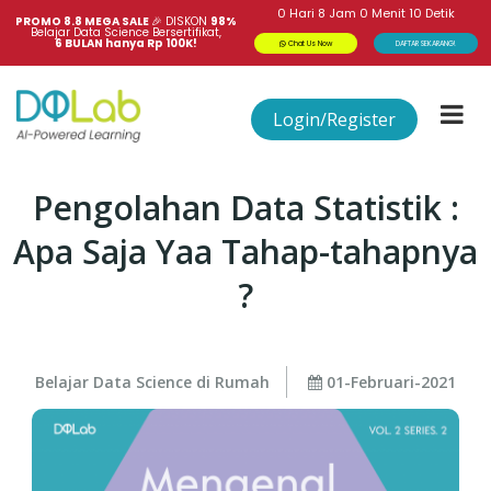
0
Hari
8
Jam
0
Menit
10
Detik
PROMO 8.8 MEGA SALE 
🎉
DISKON
98%
Belajar Data Science Bersertifikat,
6 BULAN hanya Rp 100K!
Chat Us Now
DAFTAR SEKARANG!
Login/Register
Pengolahan Data Statistik :
Apa Saja Yaa Tahap-tahapnya
?
Belajar Data Science di Rumah
01-Februari-2021