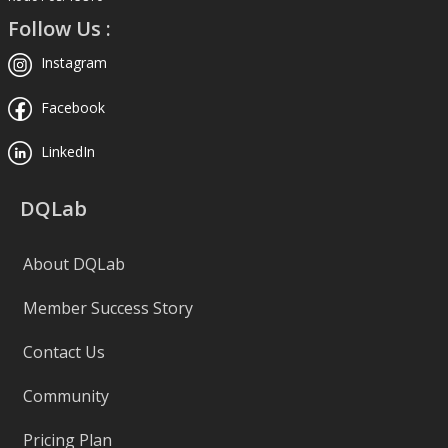
Follow Us :
Instagram
Facebook
LinkedIn
DQLab
About DQLab
Member Success Story
Contact Us
Community
Pricing Plan