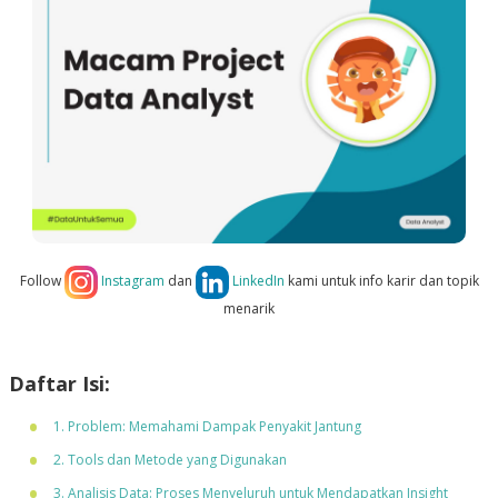
Follow
Instagram
dan
LinkedIn
kami untuk info karir dan topik
menarik
Daftar Isi:
1. Problem: Memahami Dampak Penyakit Jantung
2. Tools dan Metode yang Digunakan
3. Analisis Data: Proses Menyeluruh untuk Mendapatkan Insight