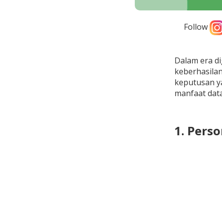
Follow
Dalam era di
keberhasila
keputusan ya
manfaat data
1. Pers