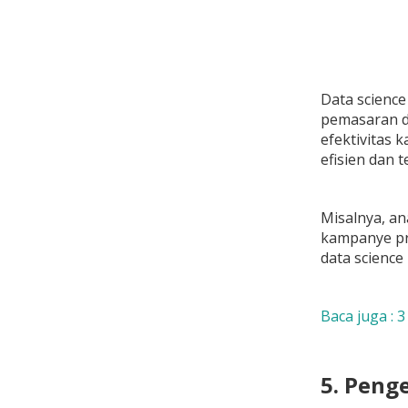
Data scienc
pemasaran d
efektivitas
efisien dan t
Misalnya, a
kampanye pro
data scienc
Baca juga :
3
5. Peng