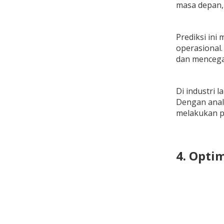
masa depan, 
Prediksi in
operasional.
dan mencega
Di industri 
Dengan anali
melakukan p
4. Opti