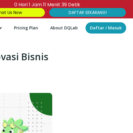
0
Hari
1
Jam
11
Menit
38
Detik
at Us Now
DAFTAR SEKARANG!
Pricing Plan
About DQLab
Daftar / Masuk
asi Bisnis