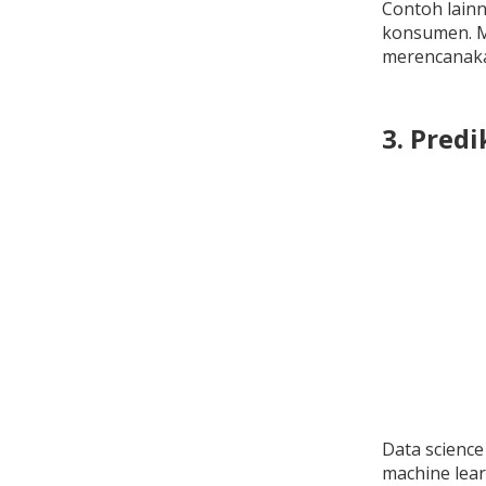
Contoh lainn
konsumen. Mi
merencanaka
3. Pred
Data scienc
machine lear