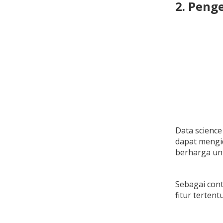
2. Peng
Data science
dapat mengid
berharga un
Sebagai cont
fitur terte