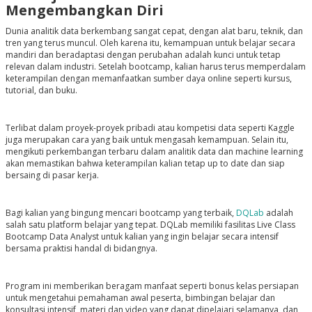
Mengembangkan Diri
Dunia analitik data berkembang sangat cepat, dengan alat baru, teknik, dan
tren yang terus muncul. Oleh karena itu, kemampuan untuk belajar secara
mandiri dan beradaptasi dengan perubahan adalah kunci untuk tetap
relevan dalam industri. Setelah bootcamp, kalian harus terus memperdalam
keterampilan dengan memanfaatkan sumber daya online seperti kursus,
tutorial, dan buku.
Terlibat dalam proyek-proyek pribadi atau kompetisi data seperti Kaggle
juga merupakan cara yang baik untuk mengasah kemampuan. Selain itu,
mengikuti perkembangan terbaru dalam analitik data dan machine learning
akan memastikan bahwa keterampilan kalian tetap up to date dan siap
bersaing di pasar kerja.
Bagi kalian yang bingung mencari bootcamp yang terbaik,
DQLab
adalah
salah satu platform belajar yang tepat. DQLab memiliki fasilitas Live Class
Bootcamp Data Analyst untuk kalian yang ingin belajar secara intensif
bersama praktisi handal di bidangnya.
Program ini memberikan beragam manfaat seperti bonus kelas persiapan
untuk mengetahui pemahaman awal peserta, bimbingan belajar dan
konsultasi intensif, materi dan video yang dapat dipelajari selamanya, dan