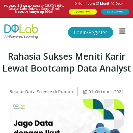
0
Hari
1
Jam
31
Menit
40
Detik
PROMO 8.8 MEGA SALE 
🎉
DISKON
98%
Belajar Data Science Bersertifikat,
6 BULAN hanya Rp 100K!
Chat Us Now
DAFTAR SEKARANG!
Login/Register
Rahasia Sukses Meniti Karir
Lewat Bootcamp Data Analyst
Belajar Data Science di Rumah
01-Oktober-2024