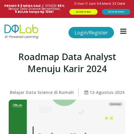
0
Hari
11
Jam
54
Menit
33
Detik
PROMO 8.8 MEGA SALE 
🎉
DISKON
98%
Belajar Data Science Bersertifikat,
6 BULAN hanya Rp 100K!
Chat Us Now
DAFTAR SEKARANG!
Login/Register
Roadmap Data Analyst
Menuju Karir 2024
Belajar Data Science di Rumah
12-Agustus-2024