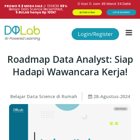
0
Hari
0
Jam
49
Menit
34
Detik
PROMO 8.8 MEGA SALE 
🎉
DISKON
98%
Belajar Data Science Bersertifikat,
6 BULAN hanya Rp 100K!
Chat Us Now
DAFTAR SEKARANG!
Login/Register
Roadmap Data Analyst: Siap
Hadapi Wawancara Kerja!
Belajar Data Science di Rumah
28-Agustus-2024