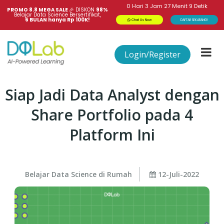
0
Hari
3
Jam
27
Menit
9
Detik
PROMO 8.8 MEGA SALE 
🎉
DISKON
98%
Belajar Data Science Bersertifikat,
6 BULAN hanya Rp 100K!
Chat Us Now
DAFTAR SEKARANG!
Login/Register
Siap Jadi Data Analyst dengan
Share Portfolio pada 4
Platform Ini
Belajar Data Science di Rumah
12-Juli-2022