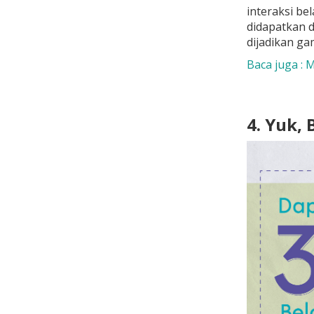
interaksi be
didapatkan d
dijadikan ga
Baca juga : 
4. Yuk,