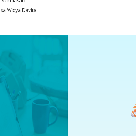
a Kurniasari
issa Widya Davita