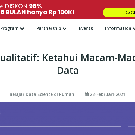
🎉
DISKON
98%
,
6 BULAN hanya Rp 100K!
Ch
Program
Partnership
Events
Information
Kualitatif: Ketahui Macam-
Data
Belajar Data Science di Rumah
23-Februari-2021