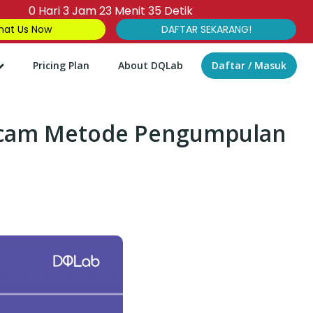
0
Hari
3
Jam
23
Menit
34
Detik
at Us Now
DAFTAR SEKARANG!
Pricing Plan
About DQLab
Daftar / Masuk
Macam Metode Pengumpulan