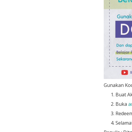
Gunakan Kod
Buat A
Buka
a
Redeem 
Selamat