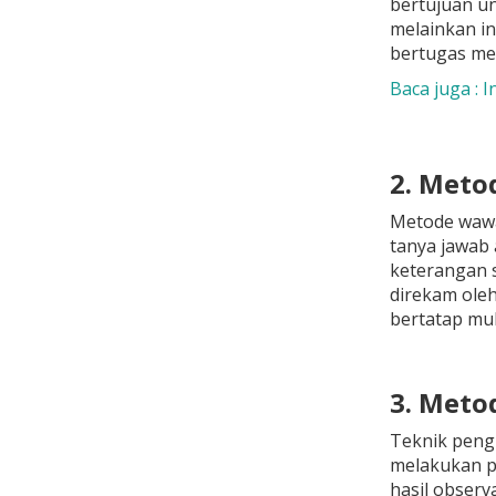
bertujuan u
melainkan in
bertugas men
Baca juga : 
2. Met
Metode wawa
tanya jawab 
keterangan s
direkam oleh
bertatap muk
3. Meto
Teknik peng
melakukan p
hasil observ