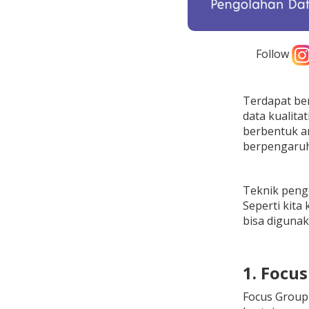
Follow
Terdapat ber
data kualita
berbentuk an
berpengaruh
Teknik pengo
Seperti kita
bisa digunak
1. Focu
Focus Group