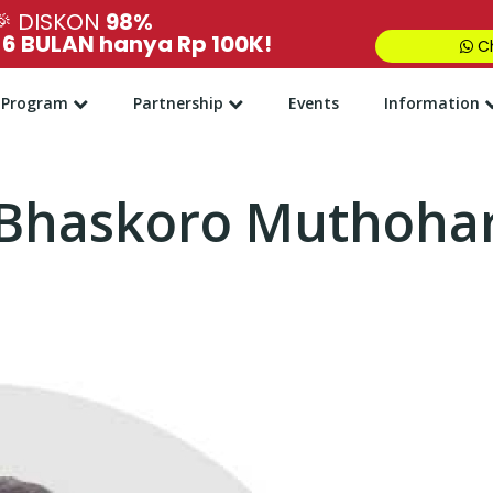
🎉
DISKON
98%
,
6 BULAN hanya Rp 100K!
Ch
Program
Partnership
Events
Information
Bhaskoro Muthoha