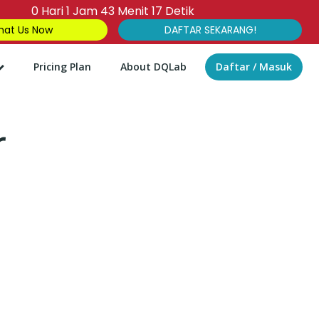
0
Hari
1
Jam
43
Menit
16
Detik
at Us Now
DAFTAR SEKARANG!
Pricing Plan
About DQLab
Daftar / Masuk
r