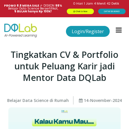
0
Hari
1
Jam
4
Menit
41
Detik
PROMO 8.8 MEGA SALE 
🎉
DISKON
98%
Belajar Data Science Bersertifikat,
6 BULAN hanya Rp 100K!
Chat Us Now
DAFTAR SEKARANG!
Login/Register
Tingkatkan CV & Portfolio
untuk Peluang Karir jadi
Mentor Data DQLab
Belajar Data Science di Rumah
14-November-2024