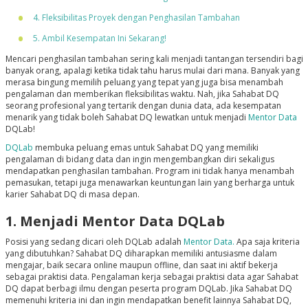
4. Fleksibilitas Proyek dengan Penghasilan Tambahan
5. Ambil Kesempatan Ini Sekarang!
Mencari penghasilan tambahan sering kali menjadi tantangan tersendiri bagi
banyak orang, apalagi ketika tidak tahu harus mulai dari mana. Banyak yang
merasa bingung memilih peluang yang tepat yang juga bisa menambah
pengalaman dan memberikan fleksibilitas waktu. Nah, jika Sahabat DQ
seorang profesional yang tertarik dengan dunia data, ada kesempatan
menarik yang tidak boleh Sahabat DQ lewatkan untuk menjadi
Mentor Data
DQLab!
DQLab
membuka peluang emas untuk Sahabat DQ yang memiliki
pengalaman di bidang data dan ingin mengembangkan diri sekaligus
mendapatkan penghasilan tambahan. Program ini tidak hanya menambah
pemasukan, tetapi juga menawarkan keuntungan lain yang berharga untuk
karier Sahabat DQ di masa depan.
1. Menjadi Mentor Data DQLab
Posisi yang sedang dicari oleh DQLab adalah
Mentor Data.
Apa saja kriteria
yang dibutuhkan? Sahabat DQ diharapkan memiliki antusiasme dalam
mengajar, baik secara online maupun offline, dan saat ini aktif bekerja
sebagai praktisi data. Pengalaman kerja sebagai praktisi data agar Sahabat
DQ dapat berbagi ilmu dengan peserta program DQLab. Jika Sahabat DQ
memenuhi kriteria ini dan ingin mendapatkan benefit lainnya Sahabat DQ,