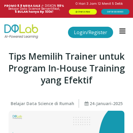
0
Hari
3
Jam
12
Menit
5
Detik
PROMO 8.8 MEGA SALE 
🎉
DISKON
98%
Belajar Data Science Bersertifikat,
6 BULAN hanya Rp 100K!
Chat Us Now
DAFTAR SEKARANG!
Login/Register
Tips Memilih Trainer untuk
Program In-House Training
yang Efektif
Belajar Data Science di Rumah
24-Januari-2025