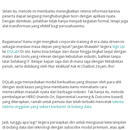
Selain itu, metode ini membantu meningkatkan retensi informasi karena
peserta dapat langsung menghubungkan teori dengan aplikasi nyata.
Dengan demikian, pelatihan tidak hanya menjadi kegiatan formal, tetapi juga
alat transformasi yang efektif bagi perusahaanmu.
Bagaimana? Kamu ingin mengikuti corporate training di era data-driven ini
sebagai investasi masa depan yang tepat? Jangan khawatir! Segera
Sign Up
ke
DQLab
! Di sini, kamu bisa belajar dari dasar hingga tingkat lanjut dengan
materi dan tools yang relevan dengan kebutuhan industri, bahkan tanpa
latar belakang IT. Belajar kapan saja dan di mana saja dengan fleksibilitas
penuh, serta didukung oleh fitur eksklusif Ask AI Chatbot 24 jam, lho!
DQLab juga menyediakan modul berkualitas yang disusun oleh para ahli
dengan studi kasus yang bisa membantu kamu memahami cara
memecahkan masalah nyata dari berbagai industri. Tak hanya itu, metode
pembelajaran HERO (Hands-On, Experiential Learning & Outcome-based)
yang diterapkan, ramah untuk pemula dan telah terbukti mencetak
talenta-
talenta unggulan yang sukses berkarier di bidang data.
Jadi, tunggu apa lagi? Segera persiapkan diri untuk menguasai keterampilan
di bidang data dan teknologi dengan subscribe modul premium, atau ajak