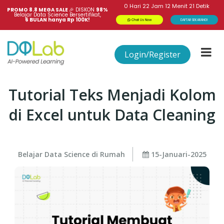
0
Hari
22
Jam
12
Menit
20
Detik
PROMO 8.8 MEGA SALE 
🎉
DISKON
98%
Belajar Data Science Bersertifikat,
6 BULAN hanya Rp 100K!
Chat Us Now
DAFTAR SEKARANG!
Login/Register
Tutorial Teks Menjadi Kolom
di Excel untuk Data Cleaning
Belajar Data Science di Rumah
15-Januari-2025