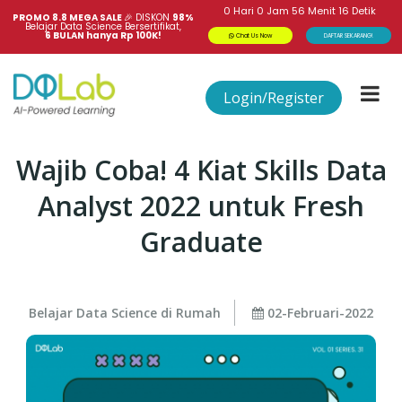
0
Hari
0
Jam
56
Menit
16
Detik
PROMO 8.8 MEGA SALE 
🎉
DISKON
98%
Belajar Data Science Bersertifikat,
6 BULAN hanya Rp 100K!
Chat Us Now
DAFTAR SEKARANG!
Login/Register
Wajib Coba! 4 Kiat Skills Data
Analyst 2022 untuk Fresh
Graduate
Belajar Data Science di Rumah
02-Februari-2022