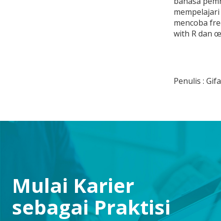
bahasa pemro
mempelajari
mencoba free
with R dan 
Penulis : Gif
Mulai Karier
sebagai Praktisi