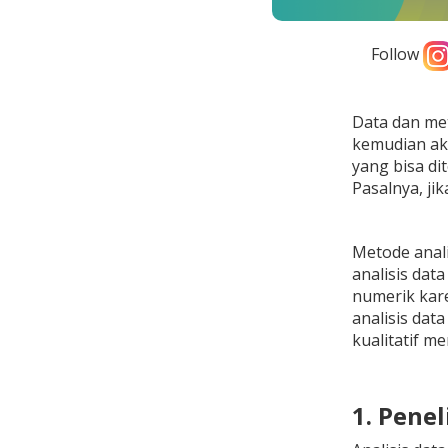
Follow
Data dan met
kemudian aka
yang bisa di
Pasalnya, ji
Metode anali
analisis data
numerik kare
analisis da
kualitatif m
1. Pene