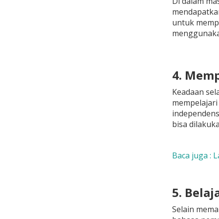
Di dalam ma
mendapatkan 
untuk mempel
menggunakan p
4. Memp
Keadaan sela
mempelajari 
independensi
bisa dilakuka
Baca juga : 
5. Bela
Selain memah