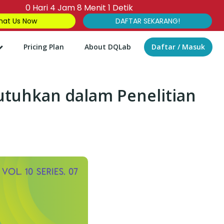
0
Hari
4
Jam
8
Menit
0
Detik
at Us Now
DAFTAR SEKARANG!
Pricing Plan
About DQLab
Daftar / Masuk
butuhkan dalam Penelitian