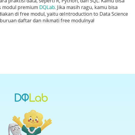
a praktisi data, seperti R, Python, dan SQL. Kamu bisa
s modul premium
DQLab
. Jika masih ragu, kamu bisa
akan di free modul, yaitu œIntroduction to Data Science
, buruan daftar dan nikmati free modulnya!