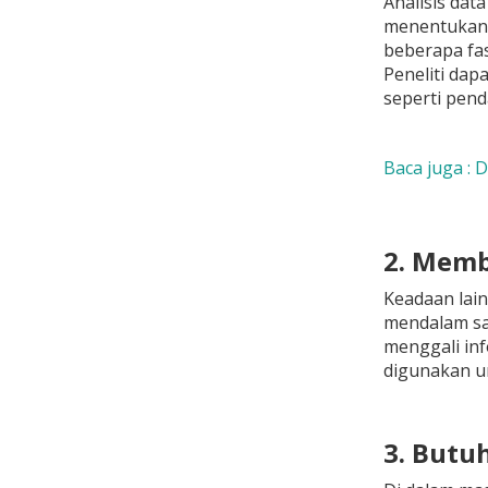
Analisis dat
menentukan t
beberapa fas
Peneliti dap
seperti pend
Baca juga : 
2. Memb
Keadaan lain
mendalam saa
menggali inf
digunakan u
3. Butu