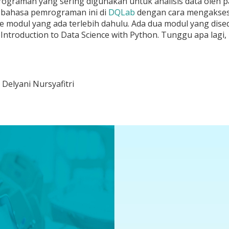
graman yang sering digunakan untuk analisis data oleh par
 bahasa pemrograman ini di
DQLab
dengan cara mengakse
 modul yang ada terlebih dahulu. Ada dua modul yang disedi
œIntroduction to Data Science with Python. Tunggu apa lagi
a Delyani Nursyafitri