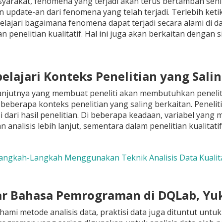
syarakat, fenomena yang terjadi akan terus bertambah seh
update-an dari fenomena yang telah terjadi. Terlebih ketik
ajari bagaimana fenomena dapat terjadi secara alami di da
enelitian kualitatif. Hal ini juga akan berkaitan dengan sifa
elajari Konteks Penelitian yang Sali
njutnya yang membuat peneliti akan membutuhkan penelitia
beberapa konteks penelitian yang saling berkaitan. Peneli
 dari hasil penelitian. Di beberapa keadaan, variabel yang m
n analisis lebih lanjut, sementara dalam penelitian kualitatif
Langkah-Langkah Menggunakan Teknik Analisis Data Kualita
jar Bahasa Pemrograman di DQLab, Yuk
ami metode analisis data, praktisi data juga dituntut un