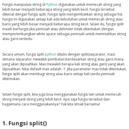
Fungsi manipulasi string di
Python
digunakan untuk memecah string yang
lebih besar menjadi beberapa string yang lebih kecil. Fungsi tersebut
dikenal dengan fungsi split. Fungsi split mengembalikan string sebagai list.
Fungsi ini digunakan setiap kali ada kebutuhan untuk memecah string atau
baris yang lebih besar menjadi beberapa string kecil. Selain itu, fungsi split
masih berfungsi jika pemisah atau delimiter tidak ditentukan dengan
mempertimbangkan white space sebagai pemisah untuk memisahkan string
atau garis tertentu.
Secara umum, fungsi split
python
ditulis dengan split(separator, max)
dimana separator mewakili pembatas berdasarkan string atau garis mana
yang akan dipisahkan. Max mewakili berapa kali string atau garis yang akan
dipisahkan. Nilai default max adalah -1. Jika parameter max tidak ditentukan,
fungsi split akan membagi string atau baris setiap kali tanda pemisah
ditemukan.
Selain fungsi split, kita juga bisa menggunakan fungsi lain untuk memecah
string menjadi string yang lebih kecil. Apa saja fungsi tersebut dan
bagaimana cara menggunakannya? Yuk kita simak bersama!
1. Fungsi split()