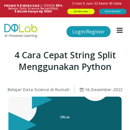
0
Hari
5
Jam
32
Menit
45
Detik
PROMO 8.8 MEGA SALE 
🎉
DISKON
98%
Belajar Data Science Bersertifikat,
6 BULAN hanya Rp 100K!
Chat Us Now
DAFTAR SEKARANG!
Login/Register
4 Cara Cepat String Split
Menggunakan Python
Belajar Data Science di Rumah
16-Desember-2022