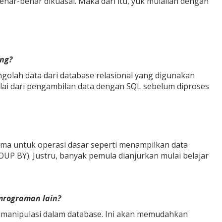
benar-benar dikuasai. Maka dari itu, yuk mulailah dengan
ing?
golah data dari database relasional yang digunakan
lai dari pengambilan data dengan SQL sebelum diproses
ama untuk operasi dasar seperti menampilkan data
P BY). Justru, banyak pemula dianjurkan mulai belajar
mrograman lain?
manipulasi dalam database. Ini akan memudahkan