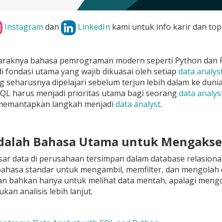
Instagram
dan
LinkedIn
kami untuk info karir dan top
araknya bahasa pemrograman modern seperti Python dan R 
i fondasi utama yang wajib dikuasai oleh setiap
data analys
 seharusnya dipelajari sebelum terjun lebih dalam ke dunia
QL harus menjadi prioritas utama bagi seorang
data analys
memantapkan langkah menjadi
data analyst
.
adalah Bahasa Utama untuk Mengakse
ar data di perusahaan tersimpan dalam database relasional
ahasa standar untuk mengambil, memfilter, dan mengolah da
an bahkan hanya untuk melihat data mentah, apalagi mengo
kan analisis lebih lanjut.