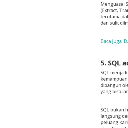
Menguasai SQ
(Extract, Tr
terutama da
dan sulit dii
Baca Juga: Da
5. SQL 
SQL menjadi 
kemampuan S
dibangun ole
yang bisa lan
SQL bukan ha
langsung de
peluang kari