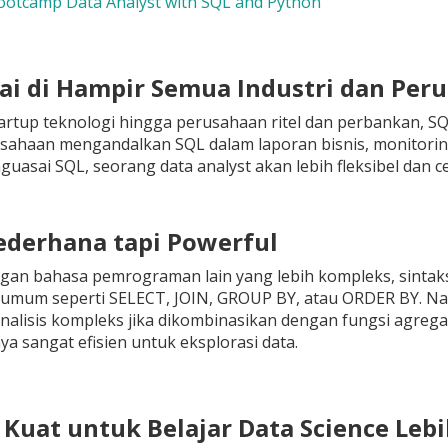
ootcamp Data Analyst with SQL and Python
kai di Hampir Semua Industri dan Per
tartup teknologi hingga perusahaan ritel dan perbankan, SQ
sahaan mengandalkan SQL dalam laporan bisnis, monitorin
asai SQL, seorang data analyst akan lebih fleksibel dan ce
Sederhana tapi Powerful
gan bahasa pemrograman lain yang lebih kompleks, sintaks
 umum seperti SELECT, JOIN, GROUP BY, atau ORDER BY. N
alisis kompleks jika dikombinasikan dengan fungsi agrega
a sangat efisien untuk eksplorasi data.
r Kuat untuk Belajar Data Science Lebi