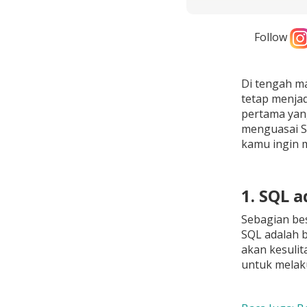
Follow
Di tengah m
tetap menjad
pertama yang
menguasai S
kamu ingin 
1. SQL 
Sebagian bes
SQL adalah b
akan kesulit
untuk melaku