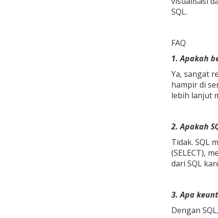
visualisasi 
SQL.
FAQ
1. Apakah be
Ya, sangat r
hampir di s
lebih lanjut
2. Apakah SQ
Tidak. SQL m
(SELECT), me
dari SQL kar
3. Apa keun
Dengan SQL,