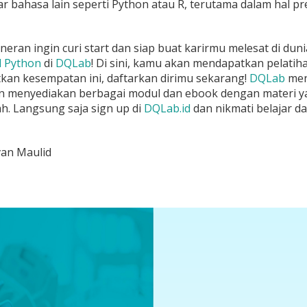
ar bahasa lain seperti Python atau R, terutama dalam hal p
neran ingin curi start dan siap buat karirmu melesat di du
d Python
di
DQLab
! Di sini, kamu akan mendapatkan pelatih
kan kesempatan ini, daftarkan dirimu sekarang!
DQLab
meny
n menyediakan berbagai modul dan ebook dengan materi y
h. Langsung saja sign up di
DQLab.id
dan nikmati belajar da
van Maulid