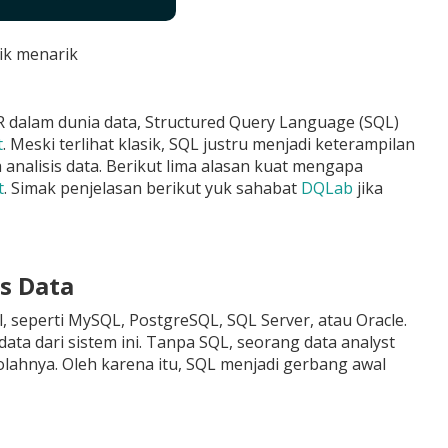
ik menarik
dalam dunia data, Structured Query Language (SQL)
t
. Meski terlihat klasik, SQL justru menjadi keterampilan
 analisis data. Berikut lima alasan kuat mengapa
t
. Simak penjelasan berikut yuk sahabat
DQLab
jika
s Data
, seperti MySQL, PostgreSQL, SQL Server, atau Oracle.
ta dari sistem ini. Tanpa SQL, seorang data analyst
lahnya. Oleh karena itu, SQL menjadi gerbang awal