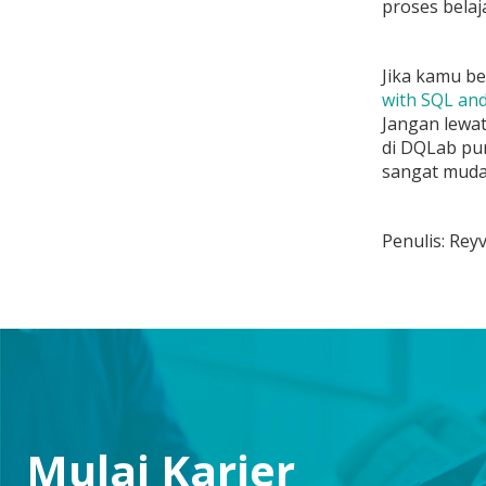
proses belaj
Jika kamu be
with SQL an
Jangan lewat
di DQLab pu
sangat muda
Penulis: Rey
Mulai Karier