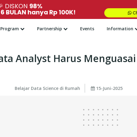
🎉
DISKON
98%
,
6 BULAN hanya Rp 100K!
Ch
Program
Partnership
Events
Information
ta Analyst Harus Menguasai
Belajar Data Science di Rumah
15-Juni-2025