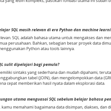
data yang lebih kompleks, pastikan fondasi utama ini sudah 
lajar SQL masih relevan di era Python dan machine learn
elevan. SQL adalah bahasa utama untuk mengakses dan men
emua perusahaan. Bahkan, sebagian besar proyek data dimu
 menggunakan Python atau tools lainnya.
L sulit dipelajari bagi pemula?
emiliki sintaks yang sederhana dan mudah dipahami, terut
nggabungkan tabel (JOIN), dan mengelompokkan data (GROU
ena cepat memberikan hasil nyata dalam eksplorasi data.
tungan utama menguasai SQL sebelum belajar bahasa pe
 kamu memahami bagaimana data disimpan, diakses, dan di