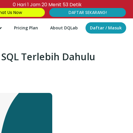
0
Hari
1
Jam
20
Menit
52
Detik
at Us Now
DAFTAR SEKARANG!
Pricing Plan
About DQLab
Daftar / Masuk
 SQL Terlebih Dahulu