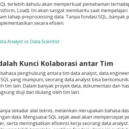
L terlebih dahulu akan memperkuat pemahaman terhadap st
ansform, Load). Ini akan sangat membantu saat mempelajari
lam tahap preprocessing data. Tanpa fondasi SQL, banyak 
mplementasikan secara efisien.
ta Analyst vs Data Scientist
adalah Kunci Kolaborasi antar Tim
bahasa penghubung antara tim data analyst, data engineer
QL yang mumpuni, seorang data analyst bisa berkomunikas
h tim lain. Dalam banyak proyek data, dokumentasi dan hasi
gsung diuji dan diulang oleh tim lain.
nya sekadar alat teknis, melainkan merupakan bahasa dasa
ngan data. Menguasai SQL sejak awal akan mempercepat p
er, serta meningkatkan efisiensi kerja seorang data analys