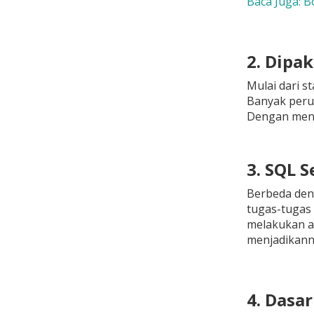
Baca Juga: B
2. Dipa
Mulai dari s
Banyak peru
Dengan mengu
3. SQL 
Berbeda den
tugas-tugas
melakukan an
menjadikanny
4. Dasa