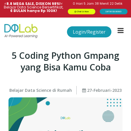
⚡
8.8 MEGA SALE, DISKON 98%!
⚡
0
Hari
5
Jam
38
Menit
22
Detik
Belajar Data Science Bersertifikat,
6 BULAN hanya Rp 100K!
Chat Us Now
DAFTAR SEKARANG!
Login/Register
5 Coding Python Gmpang
yang Bisa Kamu Coba
Belajar Data Science di Rumah
27-Februari-2023