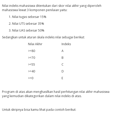
Nilai indeks mahasiswa ditentukan dari skor nilai akhir yang diperoleh
mahasiswa lewat 3 komponen penilaian yaitu:
Nilai tugas sebesar 15%
Nilai UTS sebesar 35%
Nilai UAS sebesar 50%
Sedangkan untuk aturan skala indeks nilai sebagai berikut:
Nilai Akhir
Indeks
>=80
A
>=70
B
>=55
C
>=40
D
>=0
E
Program di atas akan menghasilkan hasil perhitungan nilai akhir mahasiswa
yang kemudian dikategorikan dalam nilai indeks di atas.
Untuk skripnya bisa kamu lihat pada contoh berikut: