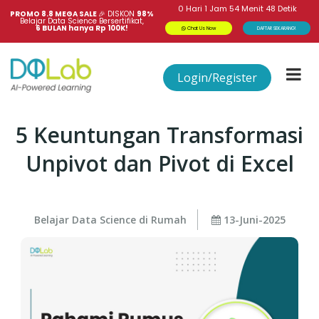
0
Hari
1
Jam
54
Menit
48
Detik
PROMO 8.8 MEGA SALE 
🎉
DISKON
98%
Belajar Data Science Bersertifikat,
6 BULAN hanya Rp 100K!
Chat Us Now
DAFTAR SEKARANG!
Login/Register
5 Keuntungan Transformasi
Unpivot dan Pivot di Excel
Belajar Data Science di Rumah
13-Juni-2025