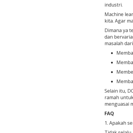
industri.
Machine lea
kita. Agar 
Dimana ya te
dan bervaria
masalah dari
Membant
Memban
Member
Memban
Selain itu,
ramah untuk 
menguasai m
FAQ
1. Apakah s
Tidak selalu