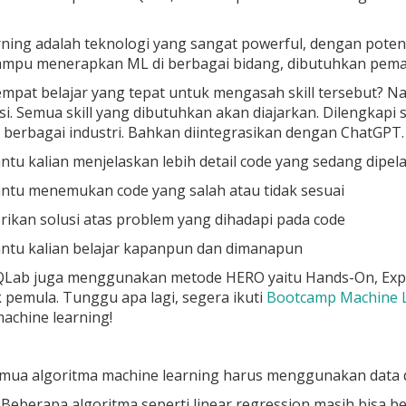
rning adalah teknologi yang sangat powerful, dengan pot
mampu menerapkan ML di berbagai bidang, dibutuhkan pema
mpat belajar yang tepat untuk mengasah skill tersebut? N
si. Semua skill yang dibutuhkan akan diajarkan. Dilengkap
 berbagai industri. Bahkan diintegrasikan dengan ChatGPT
u kalian menjelaskan lebih detail code yang sedang dipela
tu menemukan code yang salah atau tidak sesuai
ikan solusi atas problem yang dihadapi pada code
tu kalian belajar kapanpun dan dimanapun
 DQLab juga menggunakan metode HERO yaitu Hands-On, Expe
pemula. Tunggu apa lagi, segera ikuti
Bootcamp Machine L
achine learning!
emua algoritma machine learning harus menggunakan data 
. Beberapa algoritma seperti linear regression masih bisa be