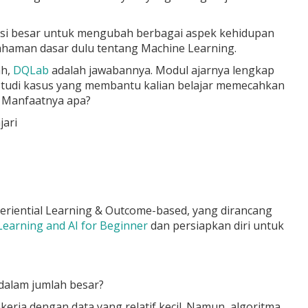
ensi besar untuk mengubah berbagai aspek kehidupan
haman dasar dulu tentang Machine Learning.
ah,
DQLab
adalah jawabannya. Modul ajarnya lengkap
i studi kasus yang membantu kalian belajar memecahkan
. Manfaatnya apa?
jari
riential Learning & Outcome-based, yang dirancang
earning and AI for Beginner
dan persiapkan diri untuk
dalam jumlah besar?
kerja dengan data yang relatif kecil. Namun, algoritma