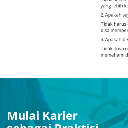
yang lebih k
2. Apakah sa
Tidak harus 
bisa memper
3. Apakah b
Tidak. Justr
memahami das
Mulai Karier
sebagai Praktisi