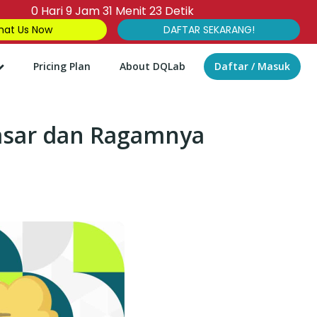
0
Hari
9
Jam
31
Menit
22
Detik
at Us Now
DAFTAR SEKARANG!
Pricing Plan
About DQLab
Daftar / Masuk
asar dan Ragamnya