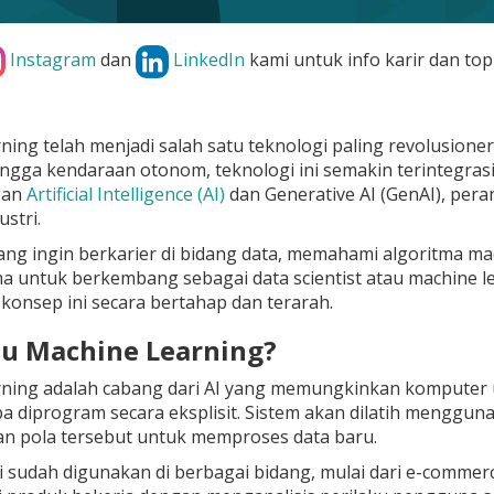
Instagram
dan
LinkedIn
kami untuk info karir dan top
ing telah menjadi salah satu teknologi paling revolusioner d
ngga kendaraan otonom, teknologi ini semakin terintegras
gan
Artificial Intelligence (AI)
dan Generative AI (GenAI), pera
stri.
ng ingin berkarier di bidang data, memahami algoritma mac
a untuk berkembang sebagai data scientist atau machine le
konsep ini secara bertahap dan terarah.
itu Machine Learning?
rning adalah cabang dari AI yang memungkinkan komputer 
pa diprogram secara eksplisit. Sistem akan dilatih menggu
 pola tersebut untuk memproses data baru.
i sudah digunakan di berbagai bidang, mulai dari e-commer