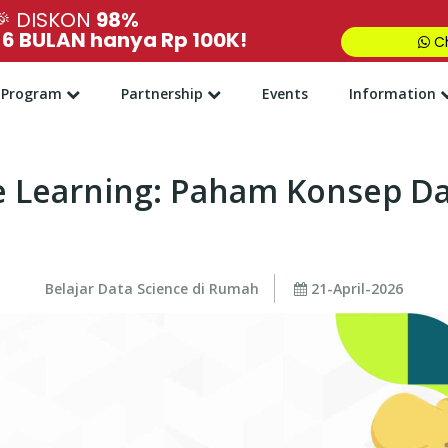
🎉
DISKON
98%
,
6 BULAN hanya Rp 100K!
Ch
Program
Partnership
Events
Information
e Learning: Paham Konsep D
Belajar Data Science di Rumah
21-April-2026