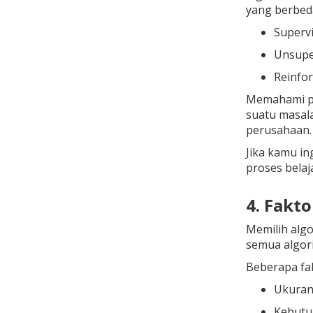
yang berbed
Supervi
Unsupe
Reinfor
Memahami pe
suatu masala
perusahaan.
Jika kamu i
proses belaj
4. Fakt
Memilih alg
semua algor
Beberapa fak
Ukuran
Kebutu