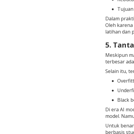
Tujuan 
Dalam prakt
Oleh karena 
latihan dan 
5. Tant
Meskipun ma
terbesar ada
Selain itu, 
Overfit
Underfi
Black b
Di era AI mo
model. Namu
Untuk benar
berbasis stu