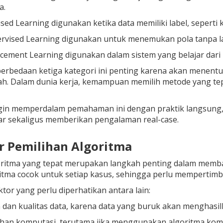
a.
sed Learning digunakan ketika data memiliki label, seperti 
rvised Learning digunakan untuk menemukan pola tanpa la
cement Learning digunakan dalam sistem yang belajar dari 
rbedaan ketiga kategori ini penting karena akan menent
h. Dalam dunia kerja, kemampuan memilih metode yang tepat
ngin memperdalam pemahaman ini dengan praktik langsun
ar sekaligus memberikan pengalaman real-case.
or Pemilihan Algoritma
oritma yang tepat merupakan langkah penting dalam memban
itma cocok untuk setiap kasus, sehingga perlu mempertim
tor yang perlu diperhatikan antara lain:
 dan kualitas data, karena data yang buruk akan menghasi
han komputasi, terutama jika menggunakan algoritma komp