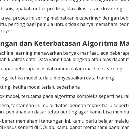
bisnis, apakah untuk prediksi, klasifikasi, atau clustering
iknya, proses ini sering melibatkan eksperimen dengan be
itu, penting bagi pemula untuk tidak hanya memahami teor
proyek.
angan dan Keterbatasan Algoritma Ma
chine learning menawarkan banyak manfaat, ada beberapa 
lah kualitas data. Data yang tidak lengkap atau bias dapat 
terdapat beberapa masalah umum dalam machine learning:
ting, ketika model terlalu menyesuaikan data training
tting, ketika model terlalu sederhana
ox model, terutama pada algoritma kompleks seperti neura
dern, tantangan ini mulai diatasi dengan teknik baru sepert
n, pemahaman dasar tetap penting agar kamu bisa membang
-benar memahami tantangan ini, kamu perlu belajar melalu
di kasus seperti di DQLab, kamu dapat memahami bagaimana