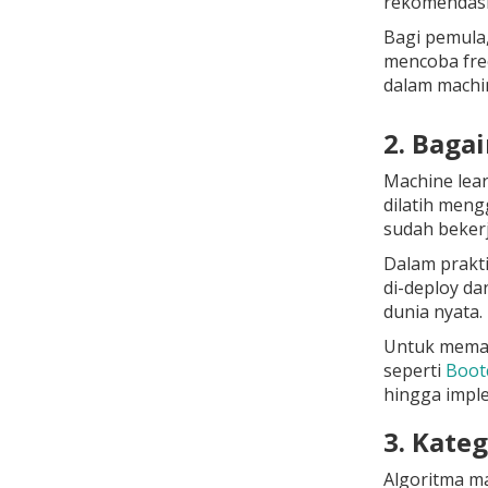
rekomendasi
Bagi pemula,
mencoba
fre
dalam machin
2. Baga
Machine lear
dilatih meng
sudah bekerj
Dalam prakti
di-deploy da
dunia nyata.
Untuk memaha
seperti
Boot
hingga impl
3. Kate
Algoritma m