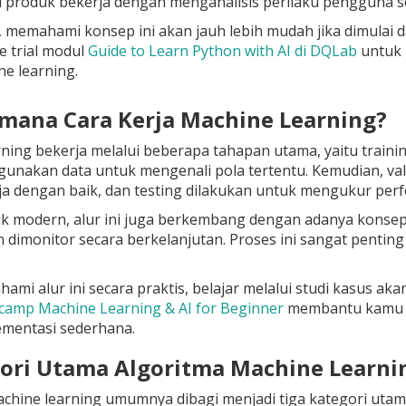
 produk bekerja dengan menganalisis perilaku pengguna s
 memahami konsep ini akan jauh lebih mudah jika dimulai 
e trial
modul
Guide to Learn Python with AI di DQLab
untuk 
e learning.
imana Cara Kerja Machine Learning?
ning bekerja melalui beberapa tahapan utama, yaitu training
gunakan data untuk mengenali pola tertentu. Kemudian, v
a dengan baik, dan testing dilakukan untuk mengukur per
k modern, alur ini juga berkembang dengan adanya konsep 
n dimonitor secara berkelanjutan. Proses ini sangat pentin
mi alur ini secara praktis, belajar melalui studi kasus akan
camp Machine Learning & AI for Beginner
membantu kamu me
ementasi sederhana.
gori Utama Algoritma Machine Learni
achine learning umumnya dibagi menjadi tiga kategori ut