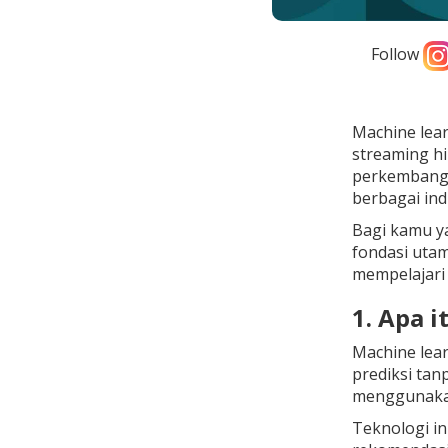
Follow
Machine learn
streaming hi
perkemban
berbagai indu
Bagi kamu ya
fondasi utam
mempelajari 
1. Apa 
Machine lea
prediksi tan
menggunakan
Teknologi in